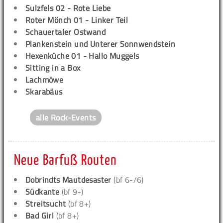
Sulzfels 02 - Rote Liebe
Roter Mönch 01 - Linker Teil
Schauertaler Ostwand
Plankenstein und Unterer Sonnwendstein
Hexenküche 01 - Hallo Muggels
Sitting in a Box
Lachmöwe
Skarabäus
alle Rock-Events
Neue Barfuß Routen
Dobrindts Mautdesaster
(bf 6-/6)
Südkante
(bf 9-)
Streitsucht
(bf 8+)
Bad Girl
(bf 8+)