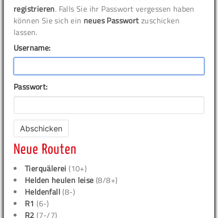
registrieren
. Falls Sie ihr Passwort vergessen haben
können Sie sich ein
neues Passwort
zuschicken
lassen.
Username:
Passwort:
Neue Routen
Tierquälerei
(10+)
Helden heulen leise
(8/8+)
Heldenfall
(8-)
R1
(6-)
R2
(7-/7)