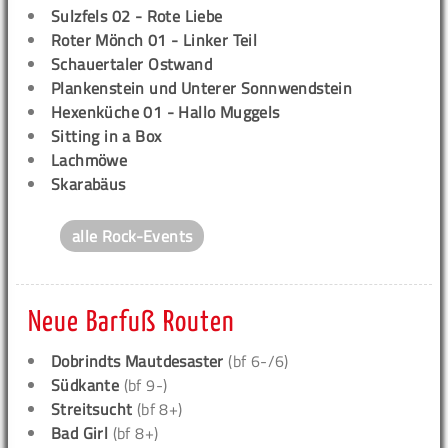
Sulzfels 02 - Rote Liebe
Roter Mönch 01 - Linker Teil
Schauertaler Ostwand
Plankenstein und Unterer Sonnwendstein
Hexenküche 01 - Hallo Muggels
Sitting in a Box
Lachmöwe
Skarabäus
alle Rock-Events
Neue Barfuß Routen
Dobrindts Mautdesaster
(bf 6-/6)
Südkante
(bf 9-)
Streitsucht
(bf 8+)
Bad Girl
(bf 8+)