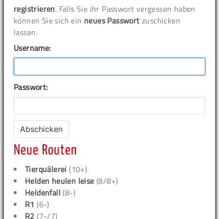
registrieren
. Falls Sie ihr Passwort vergessen haben
können Sie sich ein
neues Passwort
zuschicken
lassen.
Username:
Passwort:
Neue Routen
Tierquälerei
(10+)
Helden heulen leise
(8/8+)
Heldenfall
(8-)
R1
(6-)
R2
(7-/7)