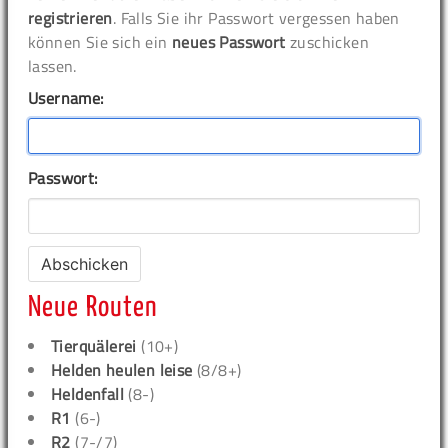
registrieren
. Falls Sie ihr Passwort vergessen haben
können Sie sich ein
neues Passwort
zuschicken
lassen.
Username:
Passwort:
Neue Routen
Tierquälerei
(10+)
Helden heulen leise
(8/8+)
Heldenfall
(8-)
R1
(6-)
R2
(7-/7)