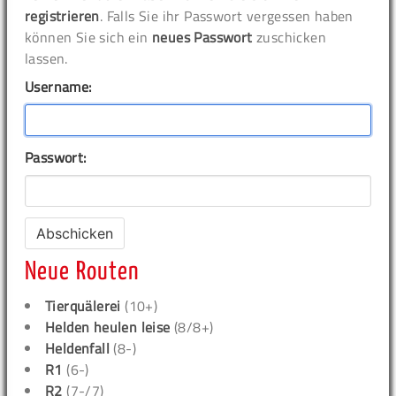
registrieren
. Falls Sie ihr Passwort vergessen haben
können Sie sich ein
neues Passwort
zuschicken
lassen.
Username:
Passwort:
Neue Routen
Tierquälerei
(10+)
Helden heulen leise
(8/8+)
Heldenfall
(8-)
R1
(6-)
R2
(7-/7)