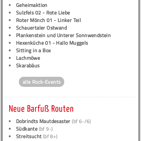
Geheimaktion
Sulzfels 02 - Rote Liebe
Roter Mönch 01 - Linker Teil
Schauertaler Ostwand
Plankenstein und Unterer Sonnwendstein
Hexenküche 01 - Hallo Muggels
Sitting in a Box
Lachmöwe
Skarabäus
alle Rock-Events
Neue Barfuß Routen
Dobrindts Mautdesaster
(bf 6-/6)
Südkante
(bf 9-)
Streitsucht
(bf 8+)