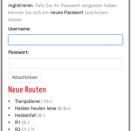
registrieren
. Falls Sie ihr Passwort vergessen haben
können Sie sich ein
neues Passwort
zuschicken
lassen.
Username:
Passwort:
Neue Routen
Tierquälerei
(10+)
Helden heulen leise
(8/8+)
Heldenfall
(8-)
R1
(6-)
R2
(7-/7)