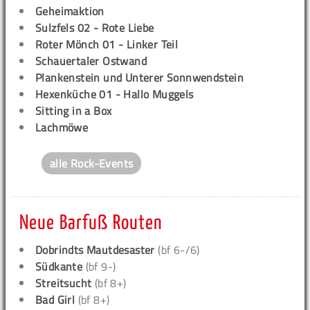
Geheimaktion
Sulzfels 02 - Rote Liebe
Roter Mönch 01 - Linker Teil
Schauertaler Ostwand
Plankenstein und Unterer Sonnwendstein
Hexenküche 01 - Hallo Muggels
Sitting in a Box
Lachmöwe
alle Rock-Events
Neue Barfuß Routen
Dobrindts Mautdesaster
(bf 6-/6)
Südkante
(bf 9-)
Streitsucht
(bf 8+)
Bad Girl
(bf 8+)