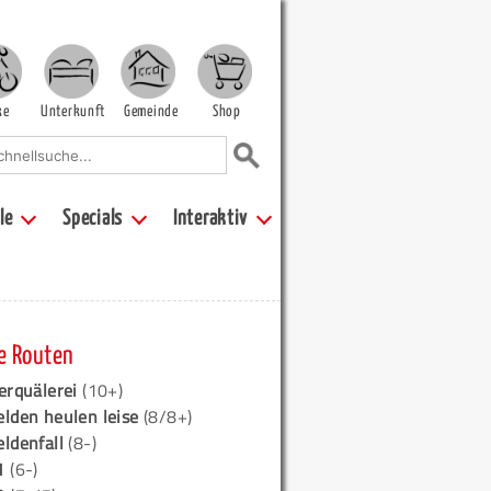
ke
Unterkunft
Gemeinde
Shop
le
Specials
Interaktiv
e Routen
erquälerei
(10+)
elden heulen leise
(8/8+)
eldenfall
(8-)
1
(6-)