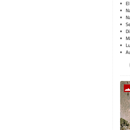
E
Na
Na
Se
D
M
L
A