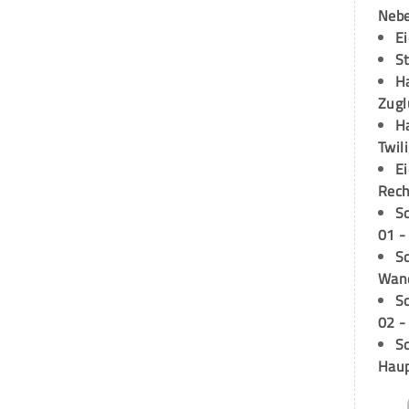
Neb
E
S
H
Zugl
H
Twil
E
Rech
S
01 -
Sc
Wand
S
02 -
Sc
Hau