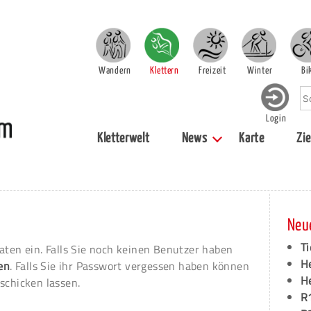
Wandern
Klettern
Freizeit
Winter
Bi
Login
Kletterwelt
News
Karte
Zie
Neu
Ti
aten ein. Falls Sie noch keinen Benutzer haben
H
ren
. Falls Sie ihr Passwort vergessen haben können
H
schicken lassen.
R