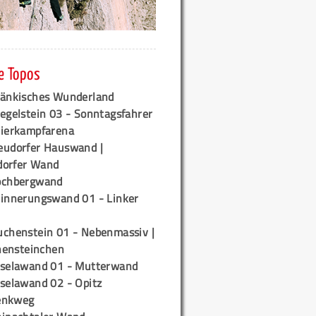
e Topos
ränkisches Wunderland
egelstein 03 - Sonntagsfahrer
tierkampfarena
eudorfer Hauswand |
orfer Wand
ochbergwand
rinnerungswand 01 - Linker
uchenstein 01 - Nebenmassiv |
ensteinchen
iselawand 01 - Mutterwand
iselawand 02 - Opitz
enkweg