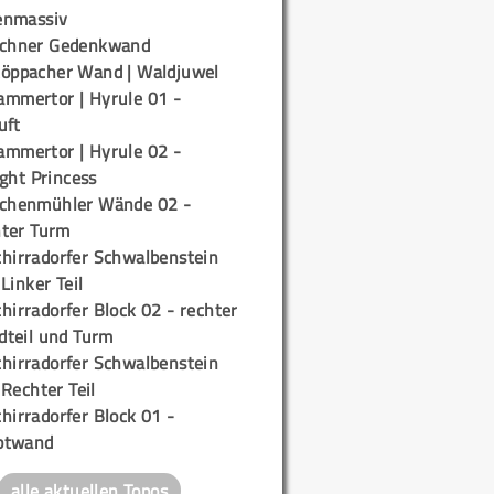
enmassiv
ichner Gedenkwand
töppacher Wand | Waldjuwel
ammertor | Hyrule 01 -
uft
ammertor | Hyrule 02 -
ight Princess
ichenmühler Wände 02 -
ter Turm
chirradorfer Schwalbenstein
 Linker Teil
hirradorfer Block 02 - rechter
teil und Turm
chirradorfer Schwalbenstein
 Rechter Teil
hirradorfer Block 01 -
ptwand
alle aktuellen Topos