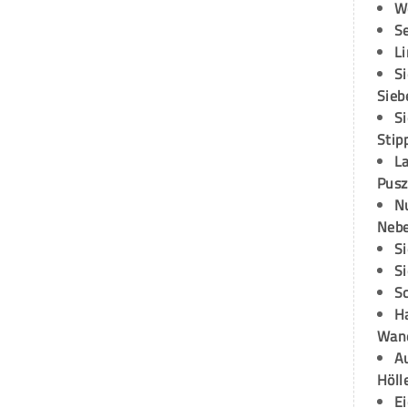
W
S
L
S
Sieb
S
Stip
L
Pusz
N
Neb
S
S
S
H
Wand
Au
Höll
E