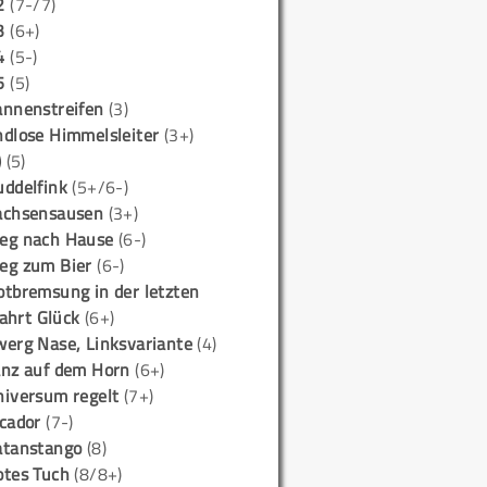
2
(7-/7)
3
(6+)
4
(5-)
5
(5)
annenstreifen
(3)
ndlose Himmelsleiter
(3+)
)
(5)
uddelfink
(5+/6-)
achsensausen
(3+)
eg nach Hause
(6-)
eg zum Bier
(6-)
otbremsung in der letzten
ahrt Glück
(6+)
werg Nase, Linksvariante
(4)
anz auf dem Horn
(6+)
niversum regelt
(7+)
icador
(7-)
atanstango
(8)
otes Tuch
(8/8+)