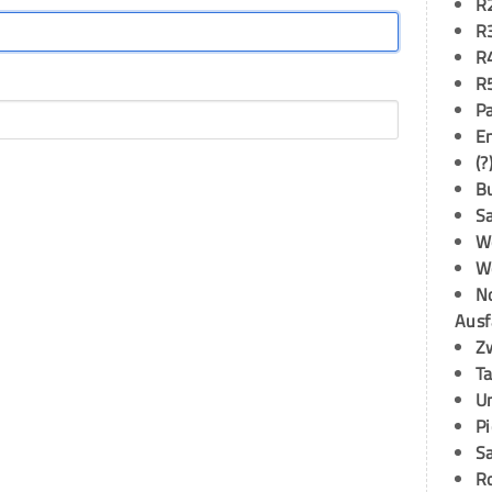
R
R
R
R
P
E
(?
B
S
W
W
N
Ausf
Z
T
U
P
S
R