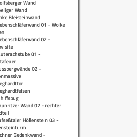
olfsberger Wand
eeliger Wand
inke Bleisteinwand
iebenschläferwand 01 - Wolke
en
iebenschläferwand 02 -
pvisite
auterachstube 01 -
tafeuer
ussbergwände 02 -
enmassive
ieghardttor
ieghardtfelsen
chiffsbug
aunritzer Wand 02 - rechter
teil
fseßtaler Höllenstein 03 -
ensteinturm
ichner Gedenkwand -