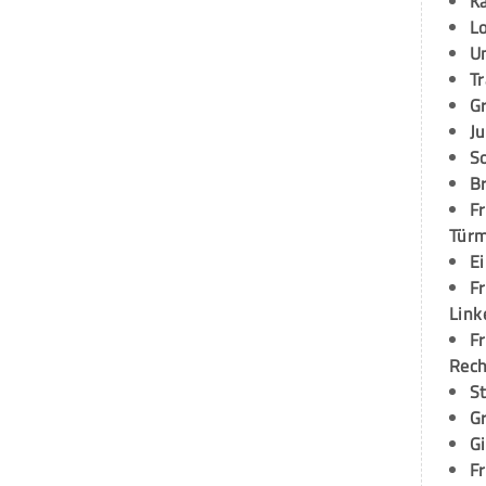
K
L
U
T
G
Ju
S
Br
Fr
Tür
E
Fr
Link
Fr
Rec
S
G
G
Fr