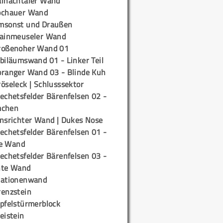
ainachtaler Wand
ochauer Wand
msonst und Draußen
rainmeuseler Wand
roßenoher Wand 01
biläumswand 01 - Linker Teil
oranger Wand 03 - Blinde Kuh
öseleck | Schlusssektor
echetsfelder Bärenfelsen 02 -
mchen
insrichter Wand | Dukes Nose
echetsfelder Bärenfelsen 01 -
e Wand
echetsfelder Bärenfelsen 03 -
hte Wand
tationenwand
renzstein
ipfelstürmerblock
eistein