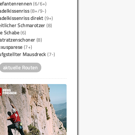
lefantenrennen
(6/6+)
delkissenriss
(8+/9-)
delkissenriss direkt
(9+)
itlicher Schmarotzer
(8)
ie Schabe
(6)
atratzenschoner
(8)
uxusparese
(7+)
ufgstellter Mausdreck
(7-)
aktuelle Routen