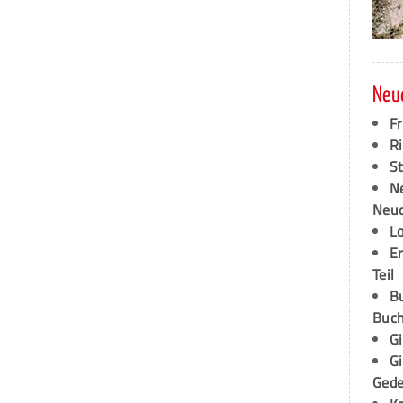
Neu
F
Ri
S
N
Neud
L
E
Teil
B
Buch
G
G
Ged