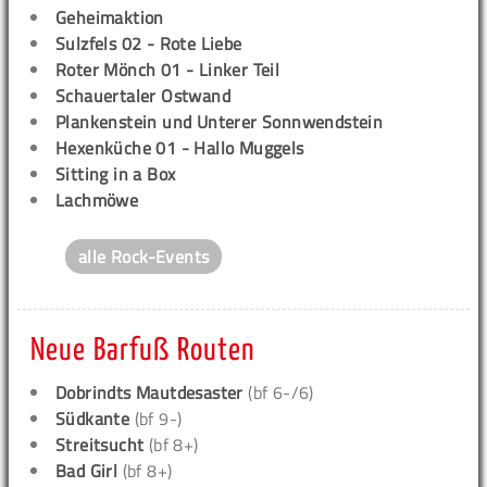
Geheimaktion
Sulzfels 02 - Rote Liebe
Roter Mönch 01 - Linker Teil
Schauertaler Ostwand
Plankenstein und Unterer Sonnwendstein
Hexenküche 01 - Hallo Muggels
Sitting in a Box
Lachmöwe
alle Rock-Events
Neue Barfuß Routen
Dobrindts Mautdesaster
(bf 6-/6)
Südkante
(bf 9-)
Streitsucht
(bf 8+)
Bad Girl
(bf 8+)