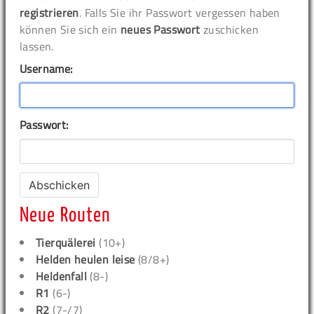
registrieren
. Falls Sie ihr Passwort vergessen haben
können Sie sich ein
neues Passwort
zuschicken
lassen.
Username:
Passwort:
Neue Routen
Tierquälerei
(10+)
Helden heulen leise
(8/8+)
Heldenfall
(8-)
R1
(6-)
R2
(7-/7)