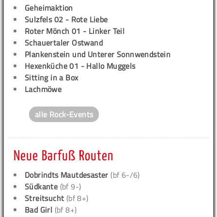
Geheimaktion
Sulzfels 02 - Rote Liebe
Roter Mönch 01 - Linker Teil
Schauertaler Ostwand
Plankenstein und Unterer Sonnwendstein
Hexenküche 01 - Hallo Muggels
Sitting in a Box
Lachmöwe
alle Rock-Events
Neue Barfuß Routen
Dobrindts Mautdesaster
(bf 6-/6)
Südkante
(bf 9-)
Streitsucht
(bf 8+)
Bad Girl
(bf 8+)