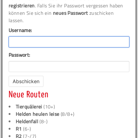
registrieren
. Falls Sie ihr Passwort vergessen haben
können Sie sich ein
neues Passwort
zuschicken
lassen.
Username:
Passwort:
Neue Routen
Tierquälerei
(10+)
Helden heulen leise
(8/8+)
Heldenfall
(8-)
R1
(6-)
R2
(7-/7)