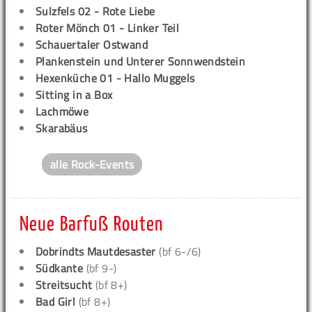
Sulzfels 02 - Rote Liebe
Roter Mönch 01 - Linker Teil
Schauertaler Ostwand
Plankenstein und Unterer Sonnwendstein
Hexenküche 01 - Hallo Muggels
Sitting in a Box
Lachmöwe
Skarabäus
alle Rock-Events
Neue Barfuß Routen
Dobrindts Mautdesaster
(bf 6-/6)
Südkante
(bf 9-)
Streitsucht
(bf 8+)
Bad Girl
(bf 8+)