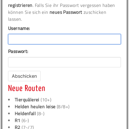
registrieren
. Falls Sie ihr Passwort vergessen haben
können Sie sich ein
neues Passwort
zuschicken
lassen.
Username:
Passwort:
Neue Routen
Tierquälerei
(10+)
Helden heulen leise
(8/8+)
Heldenfall
(8-)
R1
(6-)
R2
(7-/7)