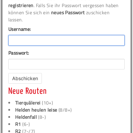
registrieren
. Falls Sie ihr Passwort vergessen haben
können Sie sich ein
neues Passwort
zuschicken
lassen.
Username:
Passwort:
Neue Routen
Tierquälerei
(10+)
Helden heulen leise
(8/8+)
Heldenfall
(8-)
R1
(6-)
R2
(7-/7)