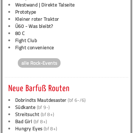
Westwand | Direkte Talseite
Prototype
Kleiner roter Traktor
Ü60 - Was bleibt?
80 C
Fight Club
Fight convenience
alle Rock-Events
Neue Barfuß Routen
Dobrindts Mautdesaster
(bf 6-/6)
Südkante
(bf 9-)
Streitsucht
(bf 8+)
Bad Girl
(bf 8+)
Hungry Eyes
(bf 8+)