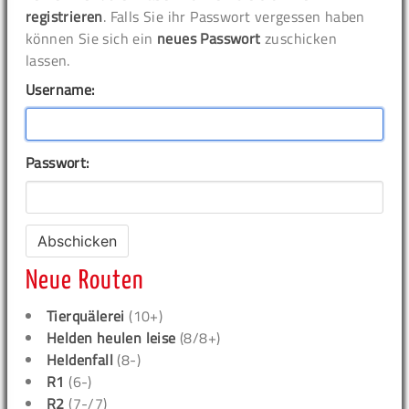
registrieren
. Falls Sie ihr Passwort vergessen haben
können Sie sich ein
neues Passwort
zuschicken
lassen.
Username:
Passwort:
Neue Routen
Tierquälerei
(10+)
Helden heulen leise
(8/8+)
Heldenfall
(8-)
R1
(6-)
R2
(7-/7)