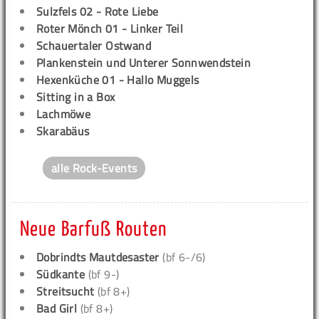
Sulzfels 02 - Rote Liebe
Roter Mönch 01 - Linker Teil
Schauertaler Ostwand
Plankenstein und Unterer Sonnwendstein
Hexenküche 01 - Hallo Muggels
Sitting in a Box
Lachmöwe
Skarabäus
alle Rock-Events
Neue Barfuß Routen
Dobrindts Mautdesaster
(bf 6-/6)
Südkante
(bf 9-)
Streitsucht
(bf 8+)
Bad Girl
(bf 8+)