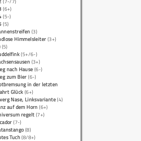
2
(7-/7)
3
(6+)
4
(5-)
5
(5)
annenstreifen
(3)
ndlose Himmelsleiter
(3+)
)
(5)
uddelfink
(5+/6-)
achsensausen
(3+)
eg nach Hause
(6-)
eg zum Bier
(6-)
otbremsung in der letzten
ahrt Glück
(6+)
werg Nase, Linksvariante
(4)
anz auf dem Horn
(6+)
niversum regelt
(7+)
icador
(7-)
atanstango
(8)
otes Tuch
(8/8+)