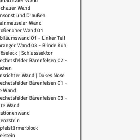
ainachtaler Wand
ochauer Wand
msonst und Draußen
rainmeuseler Wand
roßenoher Wand 01
biläumswand 01 - Linker Teil
oranger Wand 03 - Blinde Kuh
öseleck | Schlusssektor
echetsfelder Bärenfelsen 02 -
mchen
insrichter Wand | Dukes Nose
echetsfelder Bärenfelsen 01 -
e Wand
echetsfelder Bärenfelsen 03 -
hte Wand
tationenwand
renzstein
ipfelstürmerblock
eistein