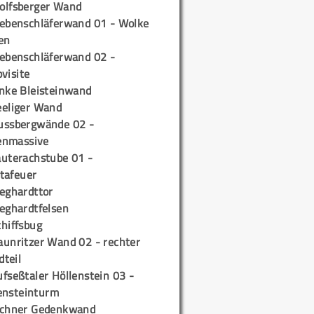
olfsberger Wand
iebenschläferwand 01 - Wolke
en
iebenschläferwand 02 -
pvisite
inke Bleisteinwand
eeliger Wand
ussbergwände 02 -
enmassive
auterachstube 01 -
tafeuer
ieghardttor
ieghardtfelsen
chiffsbug
aunritzer Wand 02 - rechter
teil
fseßtaler Höllenstein 03 -
ensteinturm
ichner Gedenkwand