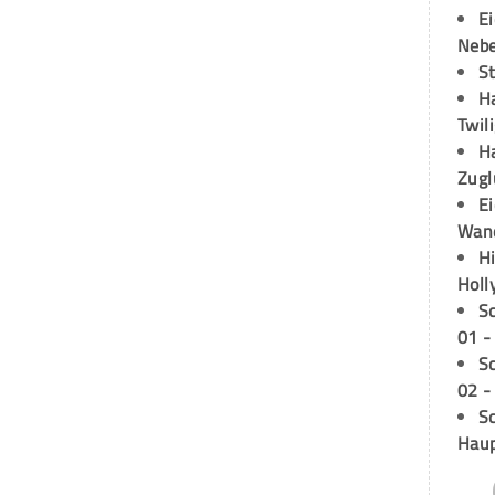
E
Neb
S
H
Twil
H
Zugl
E
Wan
H
Holl
S
01 -
S
02 -
Sc
Hau