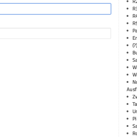
R
R
R
R
P
E
(?
B
S
W
W
N
Ausf
Z
T
U
P
S
R