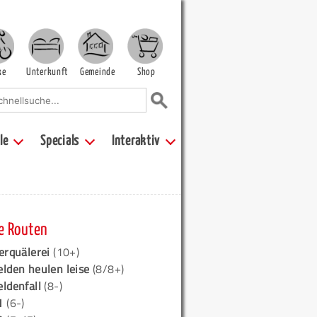
ke
Unterkunft
Gemeinde
Shop
le
Specials
Interaktiv
e Routen
erquälerei
(10+)
elden heulen leise
(8/8+)
eldenfall
(8-)
1
(6-)