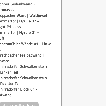
ichner Gedenkwand -
enmassiv
töppacher Wand | Waldjuwel
ammertor | Hyrule 02 -
ight Princess
ammertor | Hyrule 01 -
uft
ichenmühler Wände 01 - Linke
d
irschbacher Freibadwand |
ywood
chirradorfer Schwalbenstein
 Linker Teil
chirradorfer Schwalbenstein
 Rechter Teil
hirradorfer Block 01 -
ptwand
alle aktuellen Topos