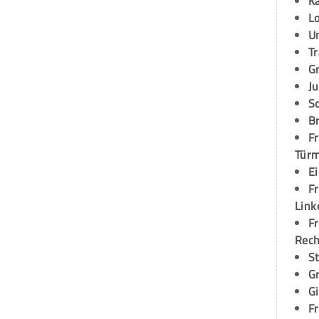
K
L
U
T
G
Ju
S
Br
Fr
Tür
E
Fr
Link
Fr
Rec
S
G
G
Fr