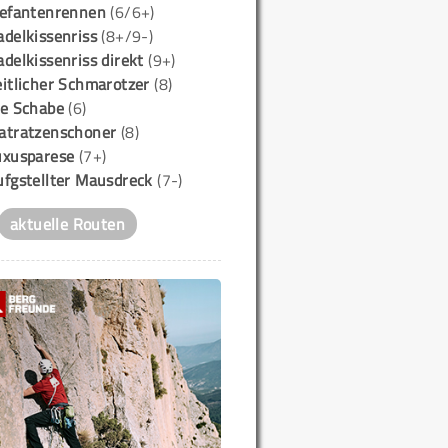
lefantenrennen
(6/6+)
delkissenriss
(8+/9-)
delkissenriss direkt
(9+)
itlicher Schmarotzer
(8)
ie Schabe
(6)
atratzenschoner
(8)
uxusparese
(7+)
ufgstellter Mausdreck
(7-)
aktuelle Routen