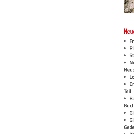
Neu
F
Ri
S
N
Neud
L
E
Teil
B
Buch
G
G
Ged