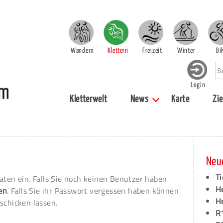
Wandern
Klettern
Freizeit
Winter
Bi
Login
Kletterwelt
News
Karte
Zie
Neu
Ti
aten ein. Falls Sie noch keinen Benutzer haben
H
ren
. Falls Sie ihr Passwort vergessen haben können
H
schicken lassen.
R