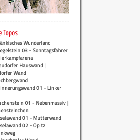
e Topos
ränkisches Wunderland
egelstein 03 - Sonntagsfahrer
tierkampfarena
eudorfer Hauswand |
orfer Wand
ochbergwand
rinnerungswand 01 - Linker
uchenstein 01 - Nebenmassiv |
ensteinchen
iselawand 01 - Mutterwand
iselawand 02 - Opitz
enkweg