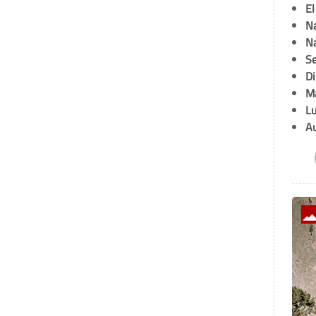
E
Na
Na
Se
D
M
L
A