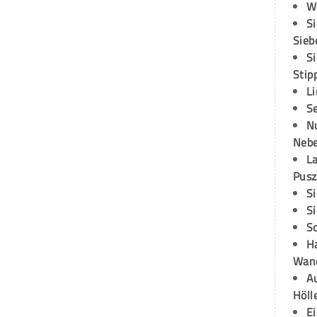
W
S
Sieb
S
Stip
L
S
N
Neb
L
Pusz
S
S
S
H
Wand
Au
Höll
E