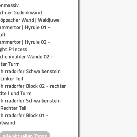
enmassiv
ichner Gedenkwand
töppacher Wand | Waldjuwel
ammertor | Hyrule 01 -
uft
ammertor | Hyrule 02 -
ight Princess
ichenmühler Wände 02 -
ter Turm
chirradorfer Schwalbenstein
 Linker Teil
hirradorfer Block 02 - rechter
teil und Turm
chirradorfer Schwalbenstein
 Rechter Teil
hirradorfer Block 01 -
ptwand
alle aktuellen Topos