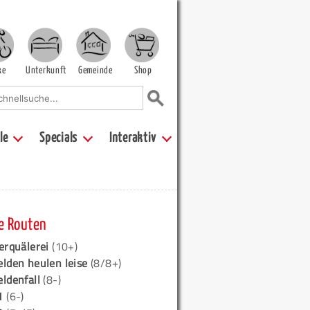
ke
Unterkunft
Gemeinde
Shop
le
Specials
Interaktiv
e Routen
erquälerei
(10+)
elden heulen leise
(8/8+)
eldenfall
(8-)
1
(6-)