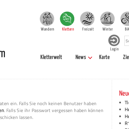
Wandern
Klettern
Freizeit
Winter
Bi
Login
Kletterwelt
News
Karte
Zie
Neu
Ti
aten ein. Falls Sie noch keinen Benutzer haben
H
ren
. Falls Sie ihr Passwort vergessen haben können
H
schicken lassen.
R