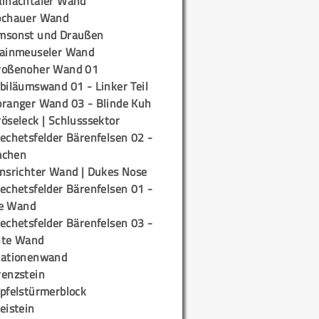
ainachtaler Wand
ochauer Wand
msonst und Draußen
rainmeuseler Wand
roßenoher Wand 01
biläumswand 01 - Linker Teil
oranger Wand 03 - Blinde Kuh
öseleck | Schlusssektor
echetsfelder Bärenfelsen 02 -
mchen
insrichter Wand | Dukes Nose
echetsfelder Bärenfelsen 01 -
e Wand
echetsfelder Bärenfelsen 03 -
hte Wand
tationenwand
renzstein
ipfelstürmerblock
eistein