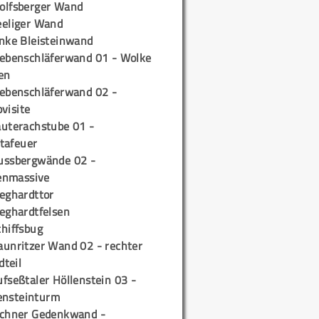
olfsberger Wand
eeliger Wand
inke Bleisteinwand
iebenschläferwand 01 - Wolke
en
iebenschläferwand 02 -
pvisite
auterachstube 01 -
tafeuer
ussbergwände 02 -
enmassive
ieghardttor
ieghardtfelsen
chiffsbug
aunritzer Wand 02 - rechter
teil
fseßtaler Höllenstein 03 -
ensteinturm
ichner Gedenkwand -