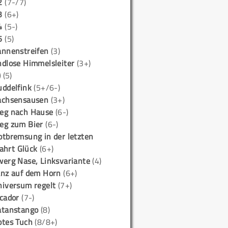
2
(7-/7)
3
(6+)
4
(5-)
5
(5)
annenstreifen
(3)
ndlose Himmelsleiter
(3+)
)
(5)
uddelfink
(5+/6-)
achsensausen
(3+)
eg nach Hause
(6-)
eg zum Bier
(6-)
otbremsung in der letzten
ahrt Glück
(6+)
werg Nase, Linksvariante
(4)
anz auf dem Horn
(6+)
niversum regelt
(7+)
icador
(7-)
atanstango
(8)
otes Tuch
(8/8+)