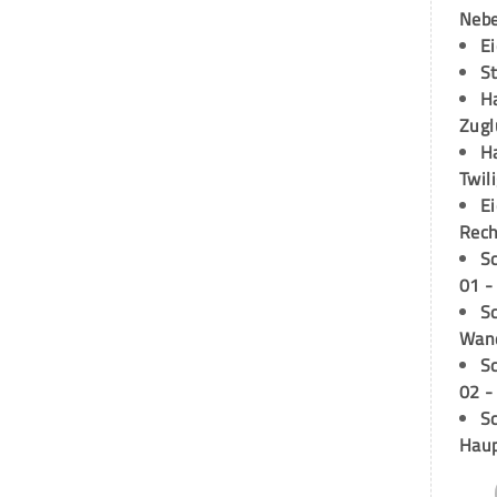
Neb
E
S
H
Zugl
H
Twil
E
Rech
S
01 -
Sc
Wand
S
02 -
Sc
Hau