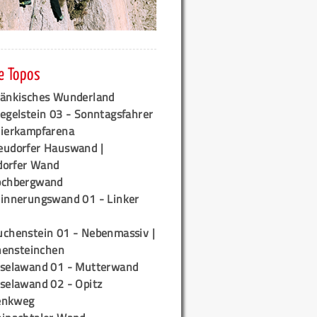
e Topos
ränkisches Wunderland
egelstein 03 - Sonntagsfahrer
tierkampfarena
eudorfer Hauswand |
orfer Wand
ochbergwand
rinnerungswand 01 - Linker
uchenstein 01 - Nebenmassiv |
ensteinchen
iselawand 01 - Mutterwand
iselawand 02 - Opitz
enkweg