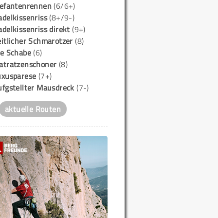
lefantenrennen
(6/6+)
delkissenriss
(8+/9-)
delkissenriss direkt
(9+)
itlicher Schmarotzer
(8)
ie Schabe
(6)
atratzenschoner
(8)
uxusparese
(7+)
ufgstellter Mausdreck
(7-)
aktuelle Routen