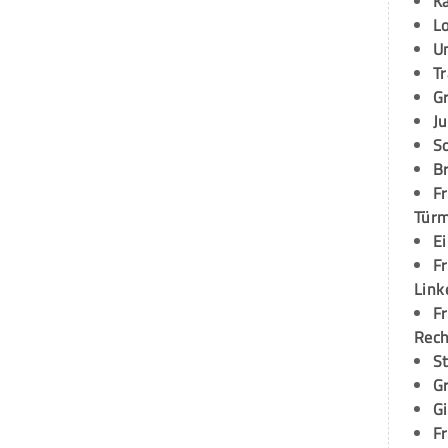
K
L
U
T
G
Ju
S
Br
Fr
Tür
E
Fr
Link
Fr
Rec
S
G
G
Fr