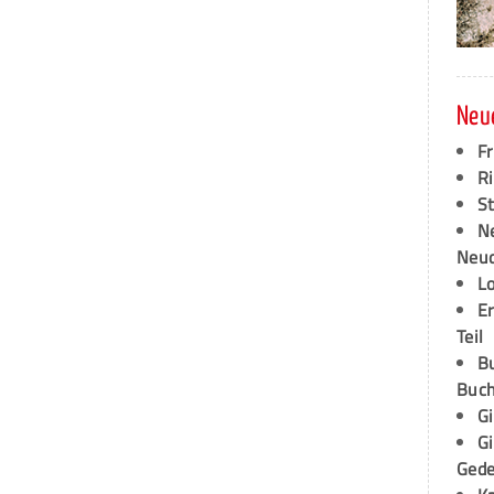
Neu
F
Ri
S
N
Neud
L
E
Teil
B
Buch
G
G
Ged