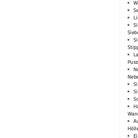
W
S
L
S
Sieb
S
Stip
L
Pusz
N
Neb
S
S
S
H
Wand
Au
Höll
E