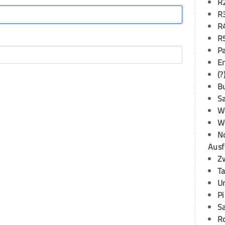
R
R
R
R
P
E
(?
B
S
W
W
N
Ausf
Z
T
U
P
S
R