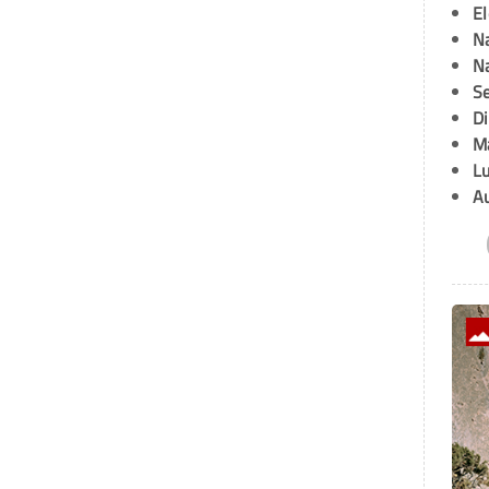
E
Na
Na
Se
D
M
L
A