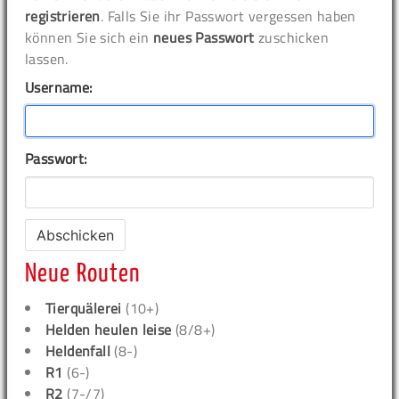
registrieren
. Falls Sie ihr Passwort vergessen haben
können Sie sich ein
neues Passwort
zuschicken
lassen.
Username:
Passwort:
Neue Routen
Tierquälerei
(10+)
Helden heulen leise
(8/8+)
Heldenfall
(8-)
R1
(6-)
R2
(7-/7)