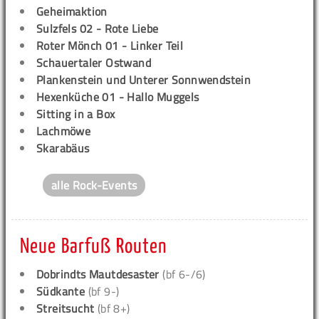
Geheimaktion
Sulzfels 02 - Rote Liebe
Roter Mönch 01 - Linker Teil
Schauertaler Ostwand
Plankenstein und Unterer Sonnwendstein
Hexenküche 01 - Hallo Muggels
Sitting in a Box
Lachmöwe
Skarabäus
alle Rock-Events
Neue Barfuß Routen
Dobrindts Mautdesaster
(bf 6-/6)
Südkante
(bf 9-)
Streitsucht
(bf 8+)