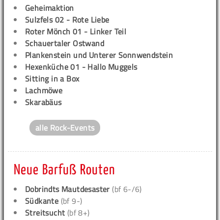
Geheimaktion
Sulzfels 02 - Rote Liebe
Roter Mönch 01 - Linker Teil
Schauertaler Ostwand
Plankenstein und Unterer Sonnwendstein
Hexenküche 01 - Hallo Muggels
Sitting in a Box
Lachmöwe
Skarabäus
alle Rock-Events
Neue Barfuß Routen
Dobrindts Mautdesaster
(bf 6-/6)
Südkante
(bf 9-)
Streitsucht
(bf 8+)