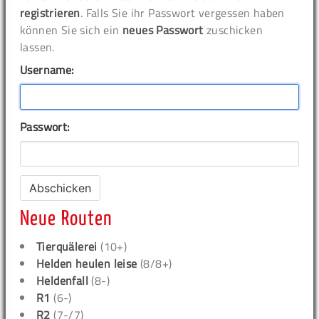
registrieren
. Falls Sie ihr Passwort vergessen haben
können Sie sich ein
neues Passwort
zuschicken
lassen.
Username:
Passwort:
Neue Routen
Tierquälerei
(10+)
Helden heulen leise
(8/8+)
Heldenfall
(8-)
R1
(6-)
R2
(7-/7)