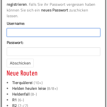
registrieren
. Falls Sie ihr Passwort vergessen haben
können Sie sich ein
neues Passwort
zuschicken
lassen.
Username:
Passwort:
Neue Routen
Tierquälerei
(10+)
Helden heulen leise
(8/8+)
Heldenfall
(8-)
R1
(6-)
R2
(7-/7)