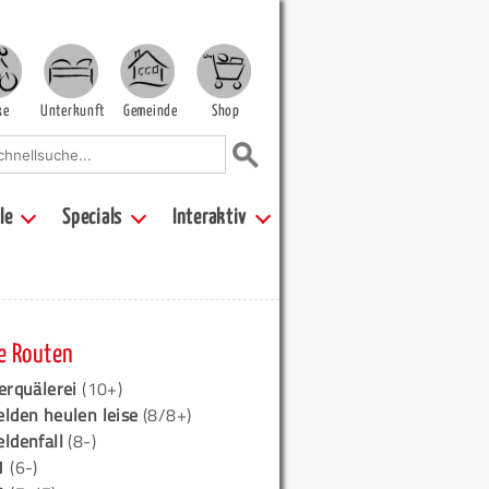
ke
Unterkunft
Gemeinde
Shop
le
Specials
Interaktiv
e Routen
erquälerei
(10+)
elden heulen leise
(8/8+)
eldenfall
(8-)
1
(6-)