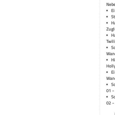
Neb
E
S
H
Zugl
H
Twil
Sc
Wand
H
Holl
E
Wan
S
01 -
S
02 -