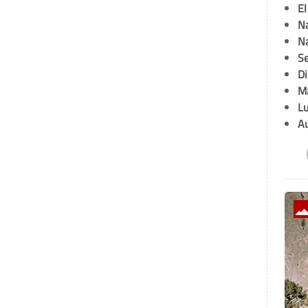
E
Na
Na
Se
D
M
L
A