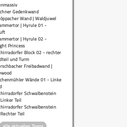
enmassiv
ichner Gedenkwand
töppacher Wand | Waldjuwel
ammertor | Hyrule 01 -
uft
ammertor | Hyrule 02 -
ight Princess
hirradorfer Block 02 - rechter
teil und Turm
irschbacher Freibadwand |
ywood
ichenmühler Wände 01 - Linke
d
chirradorfer Schwalbenstein
 Linker Teil
chirradorfer Schwalbenstein
 Rechter Teil
alle aktuellen Topos