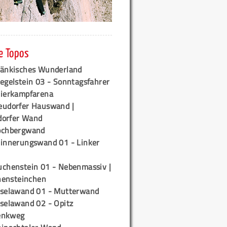
e Topos
ränkisches Wunderland
egelstein 03 - Sonntagsfahrer
tierkampfarena
eudorfer Hauswand |
orfer Wand
ochbergwand
rinnerungswand 01 - Linker
uchenstein 01 - Nebenmassiv |
ensteinchen
iselawand 01 - Mutterwand
iselawand 02 - Opitz
enkweg