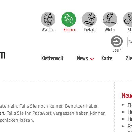
Wandern
Klettern
Freizeit
Winter
Bi
Login
Kletterwelt
News
Karte
Zie
Neu
Ti
aten ein. Falls Sie noch keinen Benutzer haben
H
ren
. Falls Sie ihr Passwort vergessen haben können
H
schicken lassen.
R