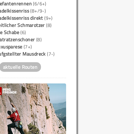
lefantenrennen
(6/6+)
delkissenriss
(8+/9-)
delkissenriss direkt
(9+)
itlicher Schmarotzer
(8)
ie Schabe
(6)
atratzenschoner
(8)
uxusparese
(7+)
ufgstellter Mausdreck
(7-)
aktuelle Routen