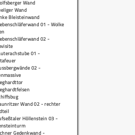
olfsberger Wand
eeliger Wand
inke Bleisteinwand
iebenschläferwand 01 - Wolke
en
iebenschläferwand 02 -
pvisite
auterachstube 01 -
tafeuer
ussbergwände 02 -
enmassive
ieghardttor
ieghardtfelsen
chiffsbug
aunritzer Wand 02 - rechter
teil
fseßtaler Höllenstein 03 -
ensteinturm
ichner Gedenkwand -