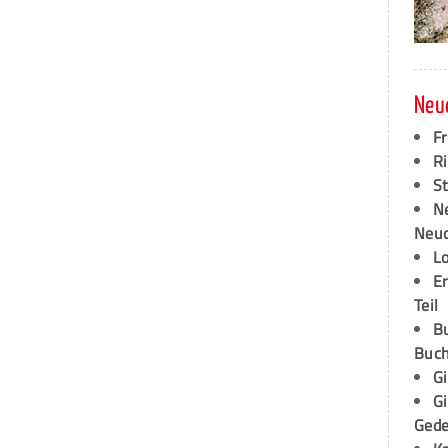
Neu
F
Ri
S
N
Neud
L
E
Teil
B
Buch
G
G
Ged