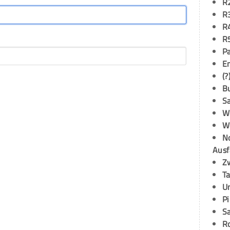
R
R
R
R
P
E
(?
B
S
W
W
N
Ausf
Z
T
U
P
S
R