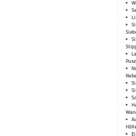
W
S
L
S
Sieb
S
Stip
L
Pusz
N
Neb
S
S
S
H
Wand
Au
Höll
E