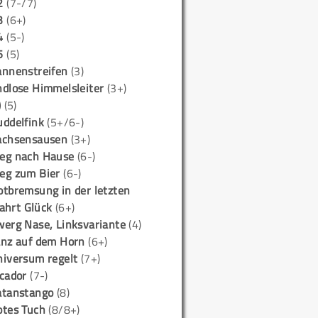
2
(7-/7)
3
(6+)
4
(5-)
5
(5)
annenstreifen
(3)
ndlose Himmelsleiter
(3+)
)
(5)
uddelfink
(5+/6-)
achsensausen
(3+)
eg nach Hause
(6-)
eg zum Bier
(6-)
otbremsung in der letzten
ahrt Glück
(6+)
werg Nase, Linksvariante
(4)
anz auf dem Horn
(6+)
niversum regelt
(7+)
icador
(7-)
atanstango
(8)
otes Tuch
(8/8+)