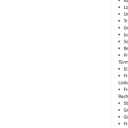
K
L
U
T
G
Ju
S
Br
Fr
Tür
E
Fr
Link
Fr
Rec
S
G
G
Fr