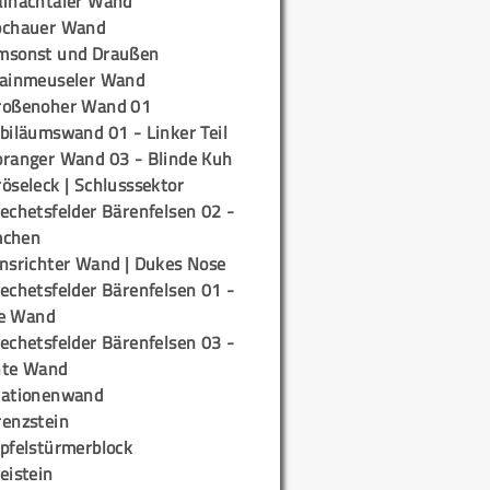
ainachtaler Wand
ochauer Wand
msonst und Draußen
rainmeuseler Wand
roßenoher Wand 01
biläumswand 01 - Linker Teil
oranger Wand 03 - Blinde Kuh
öseleck | Schlusssektor
echetsfelder Bärenfelsen 02 -
mchen
insrichter Wand | Dukes Nose
echetsfelder Bärenfelsen 01 -
e Wand
echetsfelder Bärenfelsen 03 -
hte Wand
tationenwand
renzstein
ipfelstürmerblock
eistein