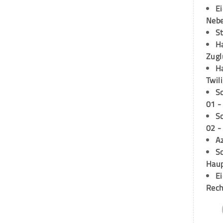
E
Neb
S
H
Zugl
H
Twil
S
01 -
S
02 -
A
Sc
Hau
E
Rech