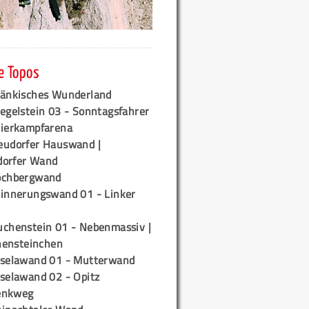
e Topos
ränkisches Wunderland
egelstein 03 - Sonntagsfahrer
tierkampfarena
eudorfer Hauswand |
orfer Wand
ochbergwand
rinnerungswand 01 - Linker
uchenstein 01 - Nebenmassiv |
ensteinchen
iselawand 01 - Mutterwand
iselawand 02 - Opitz
enkweg