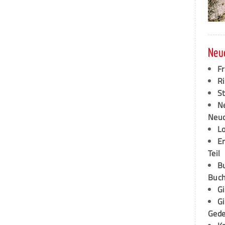
Neu
F
Ri
S
N
Neud
L
E
Teil
B
Buch
G
G
Ged