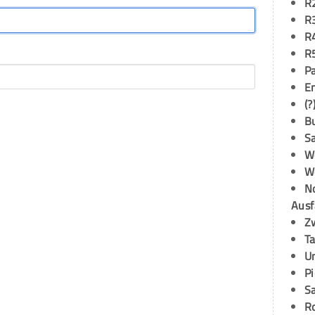
R
R
R
R
P
E
(?
B
S
W
W
N
Ausf
Z
T
U
P
S
R