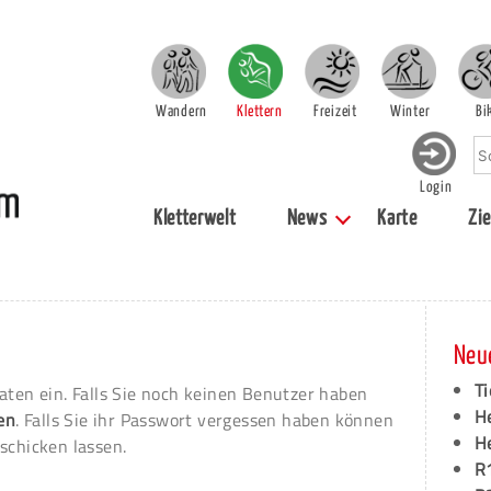
Wandern
Klettern
Freizeit
Winter
Bi
Login
Kletterwelt
News
Karte
Zie
Neu
Ti
aten ein. Falls Sie noch keinen Benutzer haben
H
ren
. Falls Sie ihr Passwort vergessen haben können
H
schicken lassen.
R