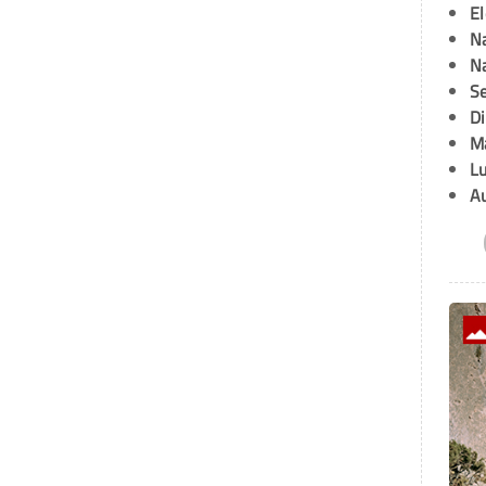
E
Na
Na
Se
D
M
L
A