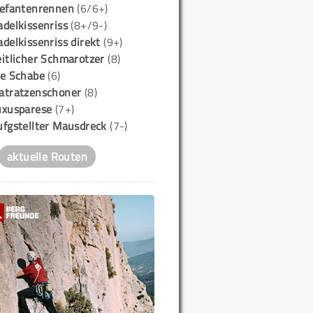
lefantenrennen
(6/6+)
delkissenriss
(8+/9-)
delkissenriss direkt
(9+)
itlicher Schmarotzer
(8)
ie Schabe
(6)
atratzenschoner
(8)
uxusparese
(7+)
ufgstellter Mausdreck
(7-)
aktuelle Routen