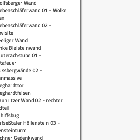
olfsberger Wand
iebenschläferwand 01 - Wolke
en
iebenschläferwand 02 -
pvisite
eeliger Wand
inke Bleisteinwand
auterachstube 01 -
tafeuer
ussbergwände 02 -
enmassive
ieghardttor
ieghardtfelsen
aunritzer Wand 02 - rechter
teil
chiffsbug
fseßtaler Höllenstein 03 -
ensteinturm
ichner Gedenkwand