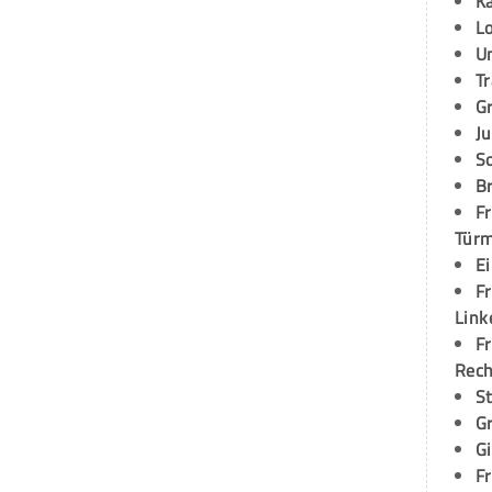
K
L
U
T
G
Ju
S
Br
Fr
Tür
E
Fr
Link
Fr
Rec
S
G
G
Fr