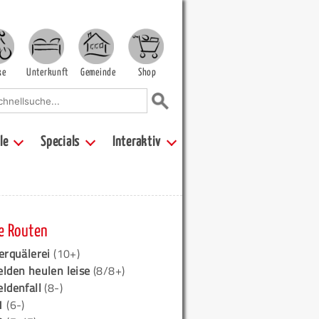
ke
Unterkunft
Gemeinde
Shop
le
Specials
Interaktiv
e Routen
erquälerei
(10+)
elden heulen leise
(8/8+)
eldenfall
(8-)
1
(6-)