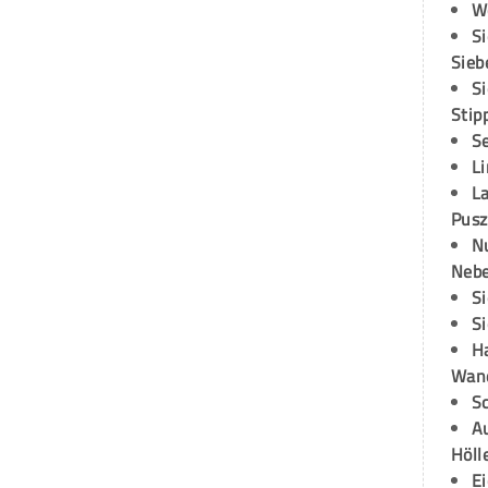
W
S
Sieb
S
Stip
S
L
L
Pusz
N
Neb
S
S
H
Wand
S
Au
Höll
E