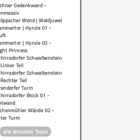
ichner Gedenkwand -
enmassiv
töppacher Wand | Waldjuwel
ammertor | Hyrule 01 -
uft
ammertor | Hyrule 02 -
ight Princess
chirradorfer Schwalbenstein
 Linker Teil
chirradorfer Schwalbenstein
 Rechter Teil
zendorfer Turm
hirradorfer Block 01 -
ptwand
ichenmühler Wände 02 -
ter Turm
alle aktuellen Topos