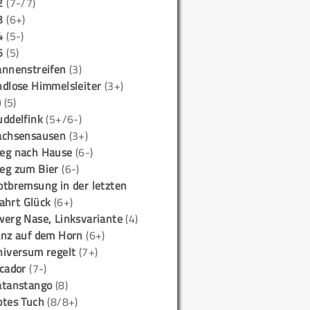
2
(7-/7)
3
(6+)
4
(5-)
5
(5)
annenstreifen
(3)
ndlose Himmelsleiter
(3+)
)
(5)
uddelfink
(5+/6-)
achsensausen
(3+)
eg nach Hause
(6-)
eg zum Bier
(6-)
otbremsung in der letzten
ahrt Glück
(6+)
werg Nase, Linksvariante
(4)
anz auf dem Horn
(6+)
niversum regelt
(7+)
icador
(7-)
atanstango
(8)
otes Tuch
(8/8+)