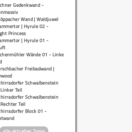
ichner Gedenkwand -
enmassiv
töppacher Wand | Waldjuwel
ammertor | Hyrule 02 -
ight Princess
ammertor | Hyrule 01 -
uft
ichenmühler Wände 01 - Linke
d
irschbacher Freibadwand |
ywood
chirradorfer Schwalbenstein
 Linker Teil
chirradorfer Schwalbenstein
 Rechter Teil
hirradorfer Block 01 -
ptwand
alle aktuellen Topos