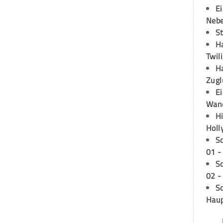
E
Neb
S
H
Twil
H
Zugl
E
Wan
H
Holl
S
01 -
S
02 -
Sc
Hau