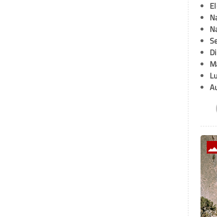
E
Na
Na
Se
D
M
L
A