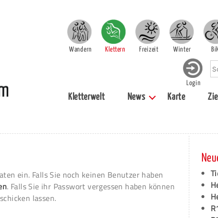
Wandern
Klettern
Freizeit
Winter
Bi
Login
Kletterwelt
News
Karte
Zie
Neu
Ti
aten ein. Falls Sie noch keinen Benutzer haben
H
ren
. Falls Sie ihr Passwort vergessen haben können
H
schicken lassen.
R