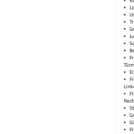
K
L
U
T
G
Ju
S
Br
Fr
Tür
E
Fr
Link
Fr
Rec
S
G
G
Fr