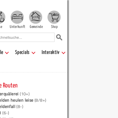
ke
Unterkunft
Gemeinde
Shop
le
Specials
Interaktiv
e Routen
erquälerei
(10+)
elden heulen leise
(8/8+)
eldenfall
(8-)
1
(6-)