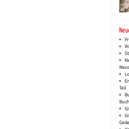
Neu
F
Ri
S
N
Neud
L
E
Teil
B
Buch
G
G
Ged