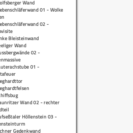
olfsberger Wand
iebenschläferwand 01 - Wolke
en
iebenschläferwand 02 -
pvisite
inke Bleisteinwand
eeliger Wand
ussbergwände 02 -
enmassive
auterachstube 01 -
tafeuer
ieghardttor
ieghardtfelsen
chiffsbug
aunritzer Wand 02 - rechter
teil
fseßtaler Höllenstein 03 -
ensteinturm
ichner Gedenkwand