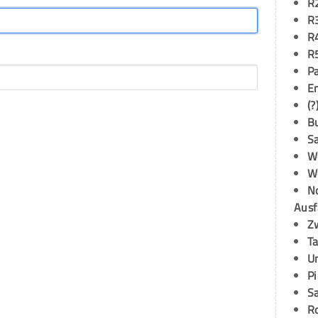
R
R
R
R
P
E
(?
B
S
W
W
N
Ausf
Z
T
U
P
S
R