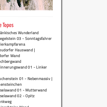
e Topos
ränkisches Wunderland
egelstein 03 - Sonntagsfahrer
tierkampfarena
eudorfer Hauswand |
orfer Wand
ochbergwand
rinnerungswand 01 - Linker
uchenstein 01 - Nebenmassiv |
ensteinchen
iselawand 01 - Mutterwand
iselawand 02 - Opitz
enkweg