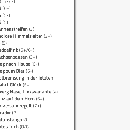
2
(7-/7)
3
(6+)
4
(5-)
5
(5)
annenstreifen
(3)
ndlose Himmelsleiter
(3+)
)
(5)
uddelfink
(5+/6-)
achsensausen
(3+)
eg nach Hause
(6-)
eg zum Bier
(6-)
otbremsung in der letzten
ahrt Glück
(6+)
werg Nase, Linksvariante
(4)
anz auf dem Horn
(6+)
niversum regelt
(7+)
icador
(7-)
atanstango
(8)
otes Tuch
(8/8+)