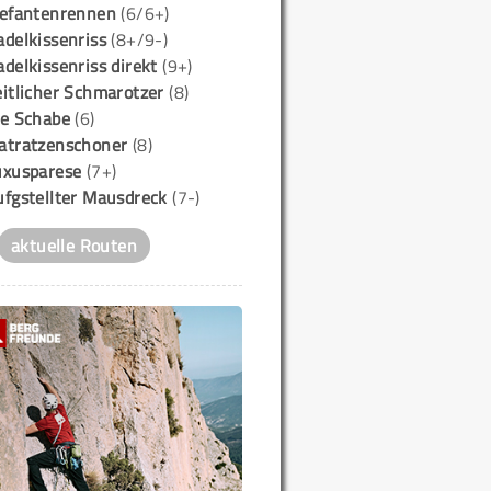
lefantenrennen
(6/6+)
delkissenriss
(8+/9-)
delkissenriss direkt
(9+)
itlicher Schmarotzer
(8)
ie Schabe
(6)
atratzenschoner
(8)
uxusparese
(7+)
ufgstellter Mausdreck
(7-)
aktuelle Routen