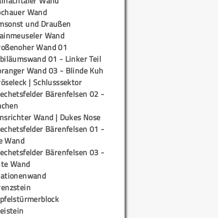
ainachtaler Wand
ochauer Wand
msonst und Draußen
rainmeuseler Wand
roßenoher Wand 01
biläumswand 01 - Linker Teil
oranger Wand 03 - Blinde Kuh
öseleck | Schlusssektor
echetsfelder Bärenfelsen 02 -
mchen
insrichter Wand | Dukes Nose
echetsfelder Bärenfelsen 01 -
e Wand
echetsfelder Bärenfelsen 03 -
hte Wand
tationenwand
renzstein
ipfelstürmerblock
eistein