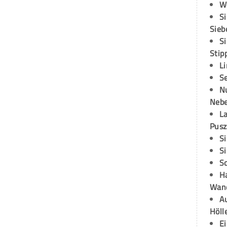
W
S
Sieb
S
Stip
L
S
N
Neb
L
Pusz
S
S
S
H
Wand
Au
Höll
E