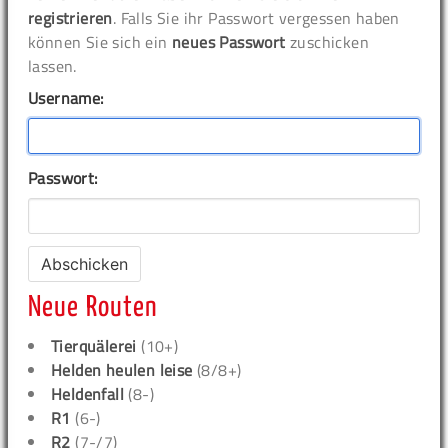
registrieren
. Falls Sie ihr Passwort vergessen haben
können Sie sich ein
neues Passwort
zuschicken
lassen.
Username:
Passwort:
Neue Routen
Tierquälerei
(10+)
Helden heulen leise
(8/8+)
Heldenfall
(8-)
R1
(6-)
R2
(7-/7)