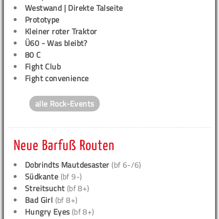
Westwand | Direkte Talseite
Prototype
Kleiner roter Traktor
Ü60 - Was bleibt?
80 C
Fight Club
Fight convenience
alle Rock-Events
Neue Barfuß Routen
Dobrindts Mautdesaster
(bf 6-/6)
Südkante
(bf 9-)
Streitsucht
(bf 8+)
Bad Girl
(bf 8+)
Hungry Eyes
(bf 8+)