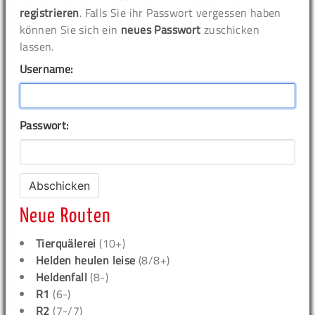
registrieren
. Falls Sie ihr Passwort vergessen haben
können Sie sich ein
neues Passwort
zuschicken
lassen.
Username:
Passwort:
Neue Routen
Tierquälerei
(10+)
Helden heulen leise
(8/8+)
Heldenfall
(8-)
R1
(6-)
R2
(7-/7)