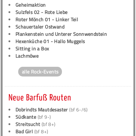
Geheimaktion
Sulzfels 02 - Rote Liebe
Roter Mönch 01 - Linker Teil
Schauertaler Ostwand
Plankenstein und Unterer Sonnwendstein
Hexenküche 01 - Hallo Muggels
Sitting in a Box
Lachmöwe
alle Rock-Events
Neue Barfuß Routen
Dobrindts Mautdesaster
(bf 6-/6)
Südkante
(bf 9-)
Streitsucht
(bf 8+)
Bad Girl
(bf 8+)