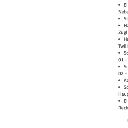
E
Neb
S
H
Zugl
H
Twil
S
01 -
S
02 -
A
Sc
Hau
E
Rech