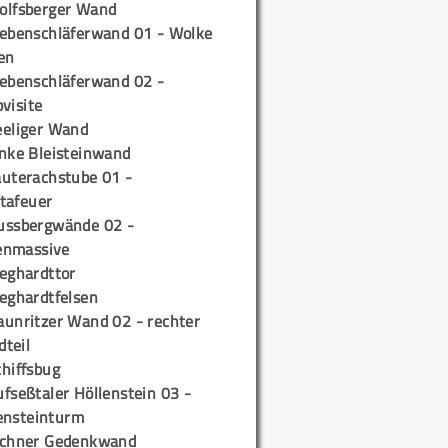
olfsberger Wand
iebenschläferwand 01 - Wolke
en
iebenschläferwand 02 -
pvisite
eeliger Wand
inke Bleisteinwand
auterachstube 01 -
tafeuer
ussbergwände 02 -
enmassive
ieghardttor
ieghardtfelsen
aunritzer Wand 02 - rechter
teil
chiffsbug
fseßtaler Höllenstein 03 -
ensteinturm
ichner Gedenkwand