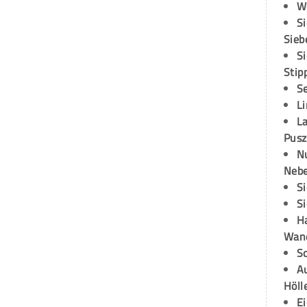
W
S
Sieb
S
Stip
S
L
L
Pusz
N
Neb
S
S
H
Wand
S
Au
Höll
E