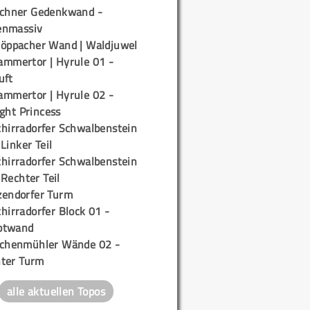
ichner Gedenkwand -
enmassiv
töppacher Wand | Waldjuwel
ammertor | Hyrule 01 -
uft
ammertor | Hyrule 02 -
ight Princess
chirradorfer Schwalbenstein
 Linker Teil
chirradorfer Schwalbenstein
 Rechter Teil
zendorfer Turm
hirradorfer Block 01 -
ptwand
ichenmühler Wände 02 -
ter Turm
alle aktuellen Topos