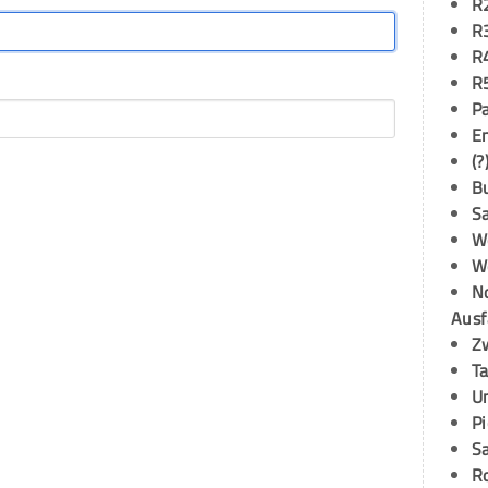
R
R
R
R
P
E
(?
B
S
W
W
N
Ausf
Z
T
U
P
S
R