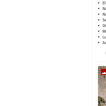
E
Na
Na
Se
D
M
L
A