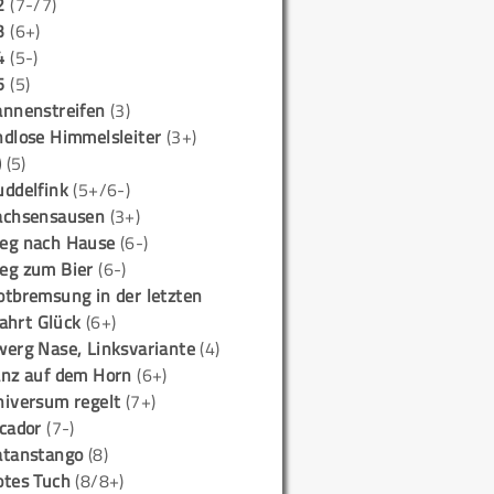
2
(7-/7)
3
(6+)
4
(5-)
5
(5)
annenstreifen
(3)
ndlose Himmelsleiter
(3+)
)
(5)
uddelfink
(5+/6-)
achsensausen
(3+)
eg nach Hause
(6-)
eg zum Bier
(6-)
otbremsung in der letzten
ahrt Glück
(6+)
werg Nase, Linksvariante
(4)
anz auf dem Horn
(6+)
niversum regelt
(7+)
icador
(7-)
atanstango
(8)
otes Tuch
(8/8+)