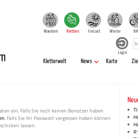
Wandern
Klettern
Freizeit
Winter
Bi
Login
Kletterwelt
News
Karte
Zie
Neu
Ti
aten ein. Falls Sie noch keinen Benutzer haben
H
ren
. Falls Sie ihr Passwort vergessen haben können
H
schicken lassen.
R