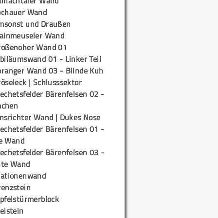
ainachtaler Wand
ochauer Wand
msonst und Draußen
rainmeuseler Wand
roßenoher Wand 01
biläumswand 01 - Linker Teil
oranger Wand 03 - Blinde Kuh
öseleck | Schlusssektor
echetsfelder Bärenfelsen 02 -
mchen
insrichter Wand | Dukes Nose
echetsfelder Bärenfelsen 01 -
e Wand
echetsfelder Bärenfelsen 03 -
hte Wand
tationenwand
renzstein
ipfelstürmerblock
eistein