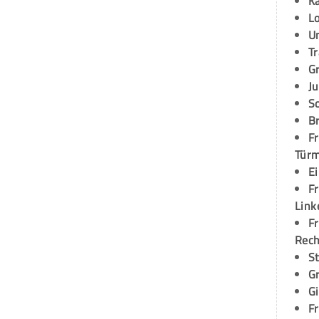
K
L
U
T
G
Ju
S
Br
Fr
Tür
E
Fr
Link
Fr
Rec
S
G
G
Fr