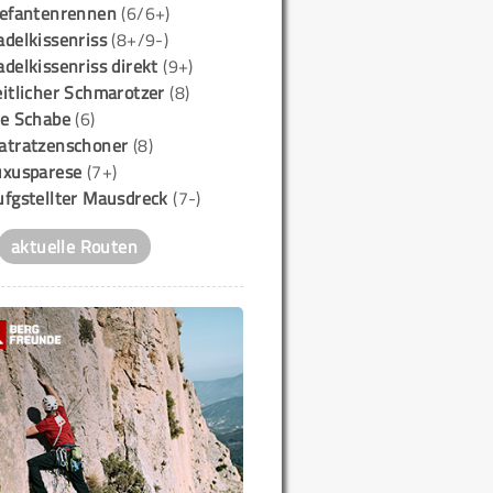
lefantenrennen
(6/6+)
delkissenriss
(8+/9-)
delkissenriss direkt
(9+)
itlicher Schmarotzer
(8)
ie Schabe
(6)
atratzenschoner
(8)
uxusparese
(7+)
ufgstellter Mausdreck
(7-)
aktuelle Routen