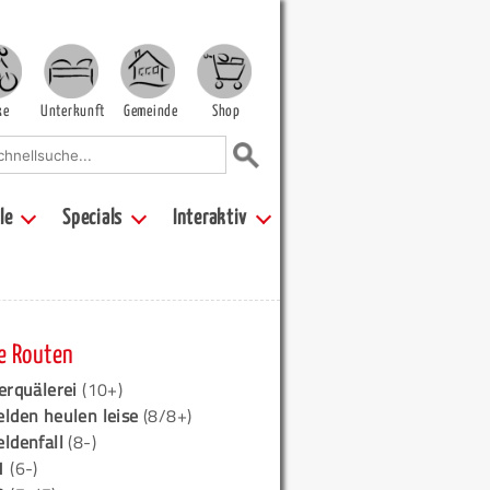
ke
Unterkunft
Gemeinde
Shop
le
Specials
Interaktiv
e Routen
erquälerei
(10+)
elden heulen leise
(8/8+)
eldenfall
(8-)
1
(6-)