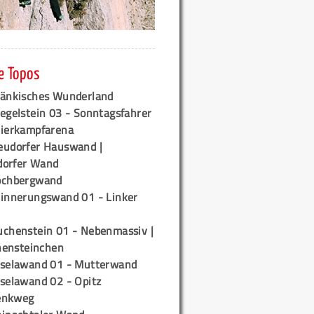
e Topos
ränkisches Wunderland
egelstein 03 - Sonntagsfahrer
tierkampfarena
eudorfer Hauswand |
orfer Wand
ochbergwand
rinnerungswand 01 - Linker
uchenstein 01 - Nebenmassiv |
ensteinchen
iselawand 01 - Mutterwand
iselawand 02 - Opitz
enkweg