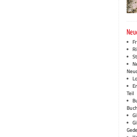
Neu
F
Ri
S
N
Neud
L
E
Teil
B
Buch
G
G
Ged