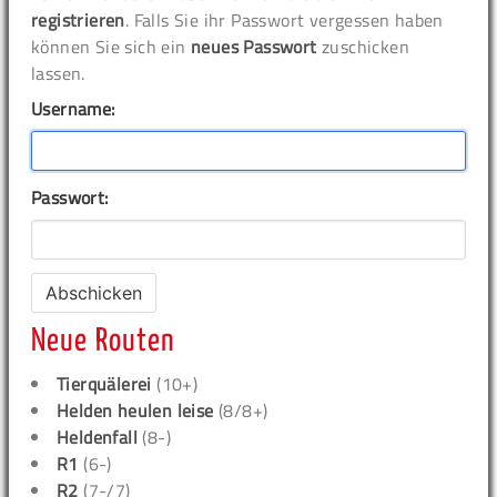
registrieren
. Falls Sie ihr Passwort vergessen haben
können Sie sich ein
neues Passwort
zuschicken
lassen.
Username:
Passwort:
Neue Routen
Tierquälerei
(10+)
Helden heulen leise
(8/8+)
Heldenfall
(8-)
R1
(6-)
R2
(7-/7)