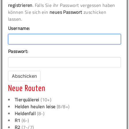
registrieren
. Falls Sie ihr Passwort vergessen haben
können Sie sich ein
neues Passwort
zuschicken
lassen.
Username:
Passwort:
Neue Routen
Tierquälerei
(10+)
Helden heulen leise
(8/8+)
Heldenfall
(8-)
R1
(6-)
R2
(7-/7)