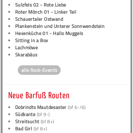
Sulzfels 02 - Rote Liebe
Roter Mönch 01 - Linker Teil
Schauertaler Ostwand
Plankenstein und Unterer Sonnwendstein
Hexenküche 01 - Hallo Muggels
Sitting in a Box
Lachmöwe
Skarabäus
alle Rock-Events
Neue Barfuß Routen
Dobrindts Mautdesaster
(bf 6-/6)
Südkante
(bf 9-)
Streitsucht
(bf 8+)
Bad Girl
(bf 8+)