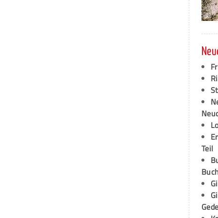
Neu
F
Ri
S
N
Neud
L
E
Teil
B
Buch
G
G
Ged