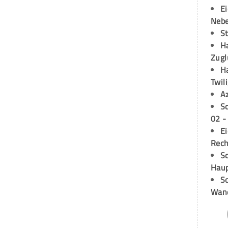
E
Neb
S
H
Zugl
H
Twil
A
S
02 -
E
Rech
Sc
Hau
Sc
Wand