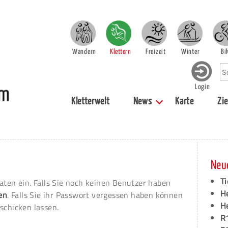
Wandern
Klettern
Freizeit
Winter
Bi
Login
Kletterwelt
News
Karte
Zie
Neu
Ti
aten ein. Falls Sie noch keinen Benutzer haben
H
ren
. Falls Sie ihr Passwort vergessen haben können
H
schicken lassen.
R