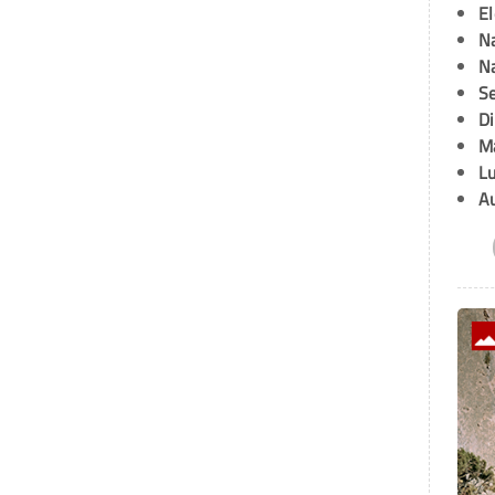
E
Na
Na
Se
D
M
L
A