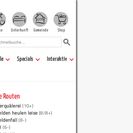
ke
Unterkunft
Gemeinde
Shop
le
Specials
Interaktiv
e Routen
erquälerei
(10+)
elden heulen leise
(8/8+)
eldenfall
(8-)
1
(6-)