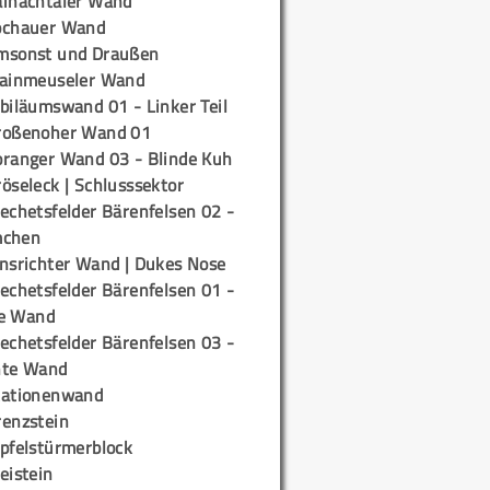
ainachtaler Wand
ochauer Wand
msonst und Draußen
rainmeuseler Wand
biläumswand 01 - Linker Teil
roßenoher Wand 01
oranger Wand 03 - Blinde Kuh
öseleck | Schlusssektor
echetsfelder Bärenfelsen 02 -
mchen
insrichter Wand | Dukes Nose
echetsfelder Bärenfelsen 01 -
e Wand
echetsfelder Bärenfelsen 03 -
hte Wand
tationenwand
renzstein
ipfelstürmerblock
eistein