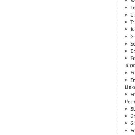
K
L
U
T
Ju
G
S
Br
Fr
Tür
E
Fr
Link
Fr
Rec
S
G
G
Fr