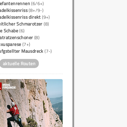
lefantenrennen
(6/6+)
delkissenriss
(8+/9-)
delkissenriss direkt
(9+)
itlicher Schmarotzer
(8)
ie Schabe
(6)
atratzenschoner
(8)
uxusparese
(7+)
ufgstellter Mausdreck
(7-)
aktuelle Routen