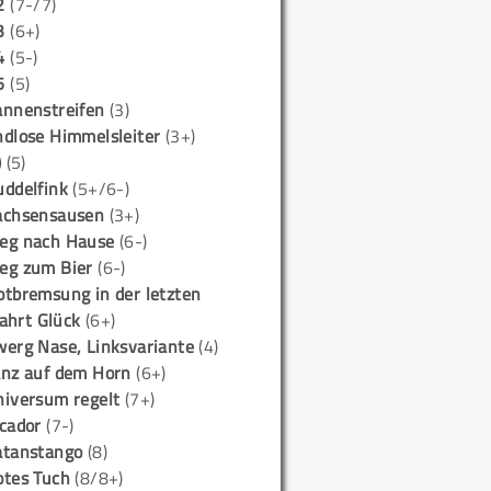
2
(7-/7)
3
(6+)
4
(5-)
5
(5)
annenstreifen
(3)
ndlose Himmelsleiter
(3+)
)
(5)
uddelfink
(5+/6-)
achsensausen
(3+)
eg nach Hause
(6-)
eg zum Bier
(6-)
otbremsung in der letzten
ahrt Glück
(6+)
werg Nase, Linksvariante
(4)
anz auf dem Horn
(6+)
niversum regelt
(7+)
icador
(7-)
atanstango
(8)
otes Tuch
(8/8+)