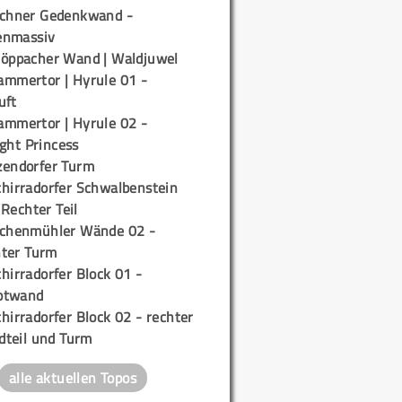
ichner Gedenkwand -
enmassiv
töppacher Wand | Waldjuwel
ammertor | Hyrule 01 -
uft
ammertor | Hyrule 02 -
ight Princess
zendorfer Turm
chirradorfer Schwalbenstein
 Rechter Teil
ichenmühler Wände 02 -
ter Turm
hirradorfer Block 01 -
ptwand
hirradorfer Block 02 - rechter
teil und Turm
alle aktuellen Topos