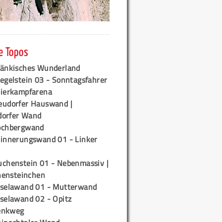
e Topos
ränkisches Wunderland
egelstein 03 - Sonntagsfahrer
tierkampfarena
eudorfer Hauswand |
orfer Wand
ochbergwand
rinnerungswand 01 - Linker
uchenstein 01 - Nebenmassiv |
ensteinchen
iselawand 01 - Mutterwand
iselawand 02 - Opitz
enkweg