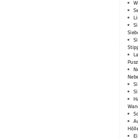
W
S
L
S
Sieb
S
Stip
L
Pusz
N
Neb
S
S
H
Wand
S
Au
Höll
E