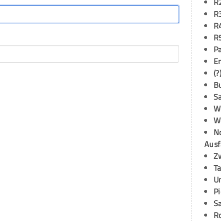
R
R
R
R
P
E
(?
B
S
W
W
N
Ausf
Z
T
U
P
S
R