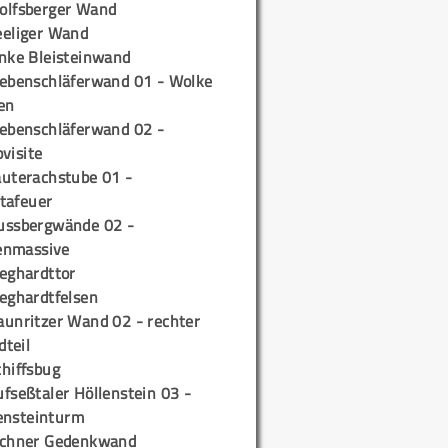
olfsberger Wand
eeliger Wand
inke Bleisteinwand
iebenschläferwand 01 - Wolke
en
iebenschläferwand 02 -
pvisite
auterachstube 01 -
tafeuer
ussbergwände 02 -
enmassive
ieghardttor
ieghardtfelsen
aunritzer Wand 02 - rechter
teil
chiffsbug
fseßtaler Höllenstein 03 -
ensteinturm
ichner Gedenkwand