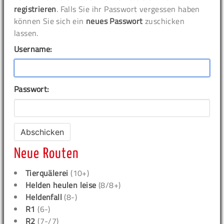
registrieren
. Falls Sie ihr Passwort vergessen haben
können Sie sich ein
neues Passwort
zuschicken
lassen.
Username:
Passwort:
Neue Routen
Tierquälerei
(10+)
Helden heulen leise
(8/8+)
Heldenfall
(8-)
R1
(6-)
R2
(7-/7)