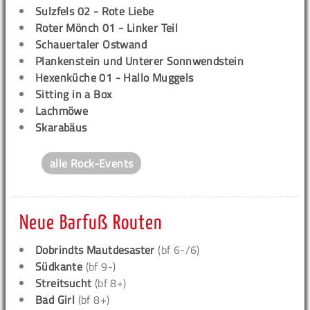
Sulzfels 02 - Rote Liebe
Roter Mönch 01 - Linker Teil
Schauertaler Ostwand
Plankenstein und Unterer Sonnwendstein
Hexenküche 01 - Hallo Muggels
Sitting in a Box
Lachmöwe
Skarabäus
alle Rock-Events
Neue Barfuß Routen
Dobrindts Mautdesaster
(bf 6-/6)
Südkante
(bf 9-)
Streitsucht
(bf 8+)
Bad Girl
(bf 8+)