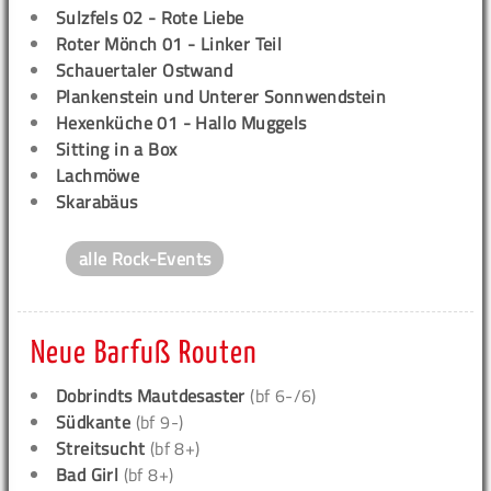
Sulzfels 02 - Rote Liebe
Roter Mönch 01 - Linker Teil
Schauertaler Ostwand
Plankenstein und Unterer Sonnwendstein
Hexenküche 01 - Hallo Muggels
Sitting in a Box
Lachmöwe
Skarabäus
alle Rock-Events
Neue Barfuß Routen
Dobrindts Mautdesaster
(bf 6-/6)
Südkante
(bf 9-)
Streitsucht
(bf 8+)
Bad Girl
(bf 8+)