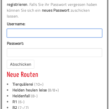
registrieren
. Falls Sie ihr Passwort vergessen haben
können Sie sich ein
neues Passwort
zuschicken
lassen.
Username:
Passwort:
Neue Routen
Tierquälerei
(10+)
Helden heulen leise
(8/8+)
Heldenfall
(8-)
R1
(6-)
R2
(7-/7)