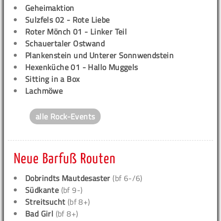
Geheimaktion
Sulzfels 02 - Rote Liebe
Roter Mönch 01 - Linker Teil
Schauertaler Ostwand
Plankenstein und Unterer Sonnwendstein
Hexenküche 01 - Hallo Muggels
Sitting in a Box
Lachmöwe
alle Rock-Events
Neue Barfuß Routen
Dobrindts Mautdesaster
(bf 6-/6)
Südkante
(bf 9-)
Streitsucht
(bf 8+)
Bad Girl
(bf 8+)