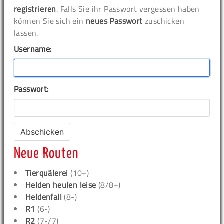
registrieren
. Falls Sie ihr Passwort vergessen haben
können Sie sich ein
neues Passwort
zuschicken
lassen.
Username:
Passwort:
Neue Routen
Tierquälerei
(10+)
Helden heulen leise
(8/8+)
Heldenfall
(8-)
R1
(6-)
R2
(7-/7)