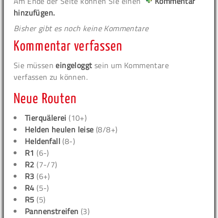
Am Ende der Seite können Sie einen
Kommentar
hinzufügen.
Bisher gibt es noch keine Kommentare
Kommentar verfassen
Sie müssen
eingeloggt
sein um Kommentare
verfassen zu können.
Neue Routen
Tierquälerei
(10+)
Helden heulen leise
(8/8+)
Heldenfall
(8-)
R1
(6-)
R2
(7-/7)
R3
(6+)
R4
(5-)
R5
(5)
Pannenstreifen
(3)