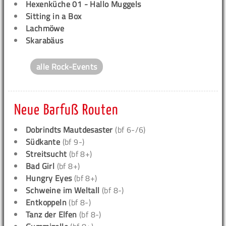
Hexenküche 01 - Hallo Muggels
Sitting in a Box
Lachmöwe
Skarabäus
alle Rock-Events
Neue Barfuß Routen
Dobrindts Mautdesaster
(bf 6-/6)
Südkante
(bf 9-)
Streitsucht
(bf 8+)
Bad Girl
(bf 8+)
Hungry Eyes
(bf 8+)
Schweine im Weltall
(bf 8-)
Entkoppeln
(bf 8-)
Tanz der Elfen
(bf 8-)