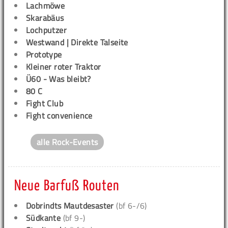
Lachmöwe
Skarabäus
Lochputzer
Westwand | Direkte Talseite
Prototype
Kleiner roter Traktor
Ü60 - Was bleibt?
80 C
Fight Club
Fight convenience
alle Rock-Events
Neue Barfuß Routen
Dobrindts Mautdesaster
(bf 6-/6)
Südkante
(bf 9-)