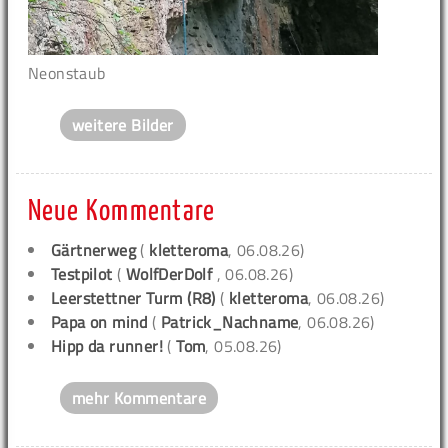
Neonstaub
weitere Bilder
Neue Kommentare
Gärtnerweg
(
kletteroma
, 06.08.26)
Testpilot
(
WolfDerDolf
, 06.08.26)
Leerstettner Turm (R8)
(
kletteroma
, 06.08.26)
Papa on mind
(
Patrick_Nachname
, 06.08.26)
Hipp da runner!
(
Tom
, 05.08.26)
mehr Kommentare