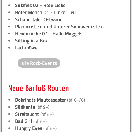
Sulzfels 02 - Rote Liebe
Roter Mönch 01 - Linker Teil
Schauertaler Ostwand
Plankenstein und Unterer Sonnwendstein
Hexenküche 01 - Hallo Muggels
Sitting in a Box
Lachmöwe
alle Rock-Events
Neue Barfuß Routen
Dobrindts Mautdesaster
(bf 6-/6)
Südkante
(bf 9-)
Streitsucht
(bf 8+)
Bad Girl
(bf 8+)
Hungry Eyes
(bf 8+)