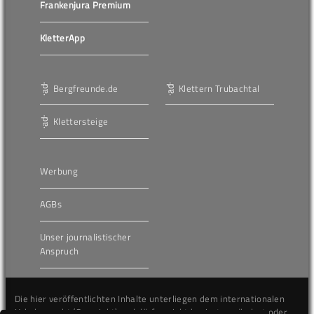
Frankenjura Premium
KletterApp
Bergfreunde.de
Klettern Trubachtal
Klettersteige
Werbung
AGBs
Unser journalistischer
Anspruch
Die hier veröffentlichten Inhalte unterliegen dem internationalen
Urheberrecht (Copyright) und dürfen nicht kopiert, verändert oder