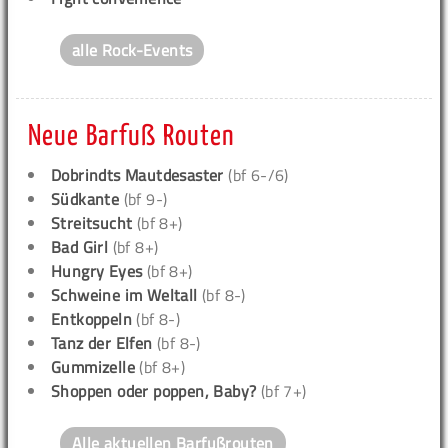
alle Rock-Events
Neue Barfuß Routen
Dobrindts Mautdesaster
(bf 6-/6)
Südkante
(bf 9-)
Streitsucht
(bf 8+)
Bad Girl
(bf 8+)
Hungry Eyes
(bf 8+)
Schweine im Weltall
(bf 8-)
Entkoppeln
(bf 8-)
Tanz der Elfen
(bf 8-)
Gummizelle
(bf 8+)
Shoppen oder poppen, Baby?
(bf 7+)
Alle aktuellen Barfußrouten