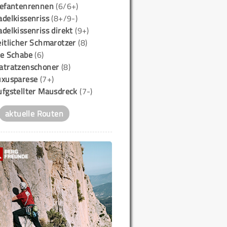
lefantenrennen
(6/6+)
delkissenriss
(8+/9-)
delkissenriss direkt
(9+)
itlicher Schmarotzer
(8)
ie Schabe
(6)
atratzenschoner
(8)
uxusparese
(7+)
ufgstellter Mausdreck
(7-)
aktuelle Routen