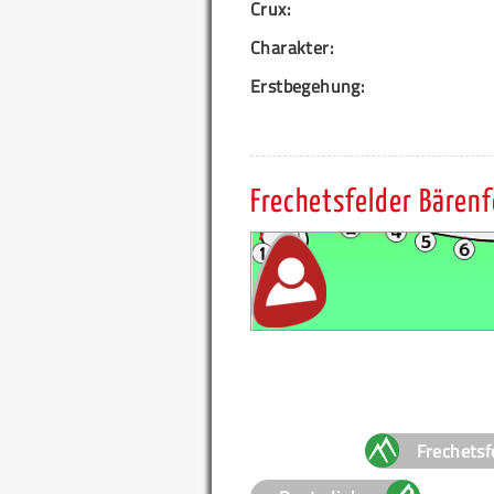
Crux:
Charakter:
Erstbegehung:
Frechetsfelder Bären
Frechetsf