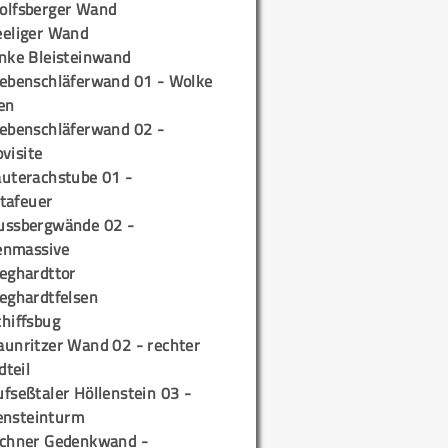
olfsberger Wand
eeliger Wand
inke Bleisteinwand
iebenschläferwand 01 - Wolke
en
iebenschläferwand 02 -
pvisite
auterachstube 01 -
tafeuer
ussbergwände 02 -
enmassive
ieghardttor
ieghardtfelsen
chiffsbug
aunritzer Wand 02 - rechter
teil
fseßtaler Höllenstein 03 -
ensteinturm
ichner Gedenkwand -