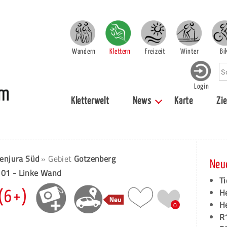
Wandern
Klettern
Freizeit
Winter
Bi
Login
Kletterwelt
News
Karte
Zie
enjura Süd
» Gebiet
Gotzenberg
Neu
 01 - Linke Wand
Ti
H
 (6+)
H
0
R