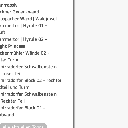
enmassiv
ichner Gedenkwand
töppacher Wand | Waldjuwel
ammertor | Hyrule 01 -
uft
ammertor | Hyrule 02 -
ight Princess
ichenmühler Wände 02 -
ter Turm
chirradorfer Schwalbenstein
 Linker Teil
hirradorfer Block 02 - rechter
teil und Turm
chirradorfer Schwalbenstein
 Rechter Teil
hirradorfer Block 01 -
ptwand
alle aktuellen Topos