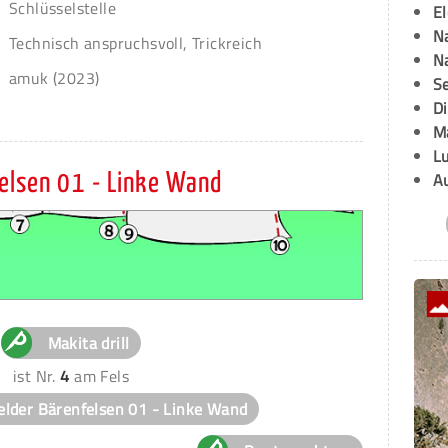
Schlüsselstelle
E
Na
Technisch anspruchsvoll, Trickreich
Na
amuk (2023)
Se
D
M
L
A
felsen 01 - Linke Wand
Makita drill
ist Nr.
4
am Fels
elder Bärenfelsen 01 - Linke Wand