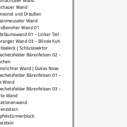
ainachtaler Wand
ochauer Wand
msonst und Draußen
rainmeuseler Wand
roßenoher Wand 01
biläumswand 01 - Linker Teil
oranger Wand 03 - Blinde Kuh
öseleck | Schlusssektor
echetsfelder Bärenfelsen 02 -
mchen
insrichter Wand | Dukes Nose
echetsfelder Bärenfelsen 01 -
e Wand
echetsfelder Bärenfelsen 03 -
hte Wand
tationenwand
renzstein
ipfelstürmerblock
eistein