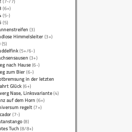
2
(7-/7)
3
(6+)
4
(5-)
5
(5)
annenstreifen
(3)
ndlose Himmelsleiter
(3+)
)
(5)
uddelfink
(5+/6-)
achsensausen
(3+)
eg nach Hause
(6-)
eg zum Bier
(6-)
otbremsung in der letzten
ahrt Glück
(6+)
werg Nase, Linksvariante
(4)
anz auf dem Horn
(6+)
niversum regelt
(7+)
icador
(7-)
atanstango
(8)
otes Tuch
(8/8+)