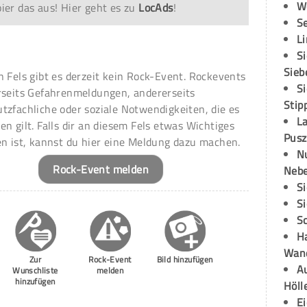
W
er das aus! Hier geht es zu
LocAds
!
S
L
S
Sieb
n Fels gibt es derzeit kein Rock-Event. Rockevents
S
rseits Gefahrenmeldungen, andererseits
Stip
tzfachliche oder soziale Notwendigkeiten, die es
L
en gilt. Falls dir an diesem Fels etwas Wichtiges
Pusz
en ist, kannst du hier eine Meldung dazu machen.
N
Rock-Event melden
Neb
S
S
S
H
Wand
Zur
Rock-Event
Bild hinzufügen
Au
Wunschliste
melden
hinzufügen
Höll
E