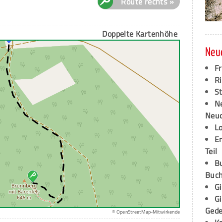
Route rechts »
Doppelte Kartenhöhe
Neu
F
Ri
S
N
Neud
L
E
Teil
B
Buch
G
G
Ged
© OpenStreetMap-Mitwirkende