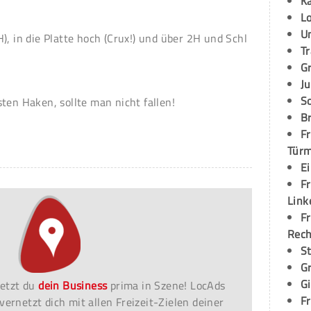
K
L
U
), in die Platte hoch (Crux!) und über 2H und Schl
T
G
Ju
S
ten Haken, sollte man nicht fallen!
Br
Fr
Tür
E
Fr
Link
Fr
Rec
S
G
G
etzt du
dein Business
prima in Szene! LocAds
Fr
vernetzt dich mit allen Freizeit-Zielen deiner