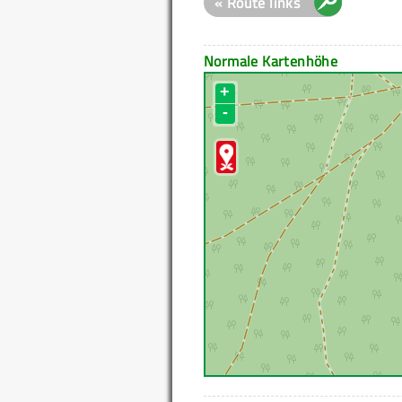
« Route links
Normale Kartenhöhe
+
-