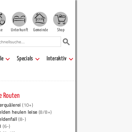
ke
Unterkunft
Gemeinde
Shop
le
Specials
Interaktiv
e Routen
erquälerei
(10+)
elden heulen leise
(8/8+)
eldenfall
(8-)
1
(6-)