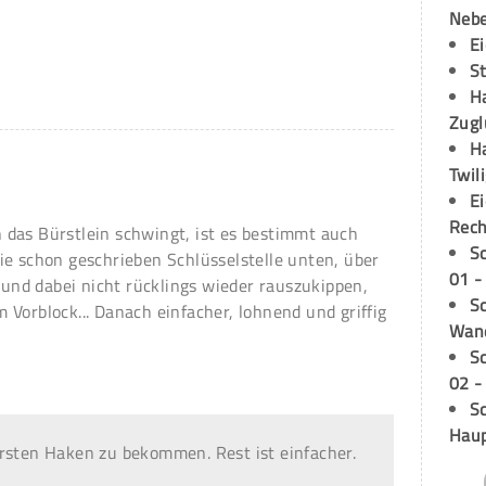
Neb
E
S
H
Zugl
H
Twil
E
Rech
das Bürstlein schwingt, ist es bestimmt auch
S
ie schon geschrieben Schlüsselstelle unten, über
01 -
nd dabei nicht rücklings wieder rauszukippen,
Sc
 Vorblock... Danach einfacher, lohnend und griffig
Wand
S
02 -
Sc
Hau
rsten Haken zu bekommen. Rest ist einfacher.