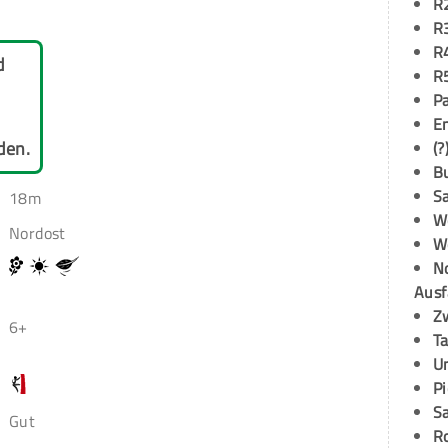
R
R
R
d
R
P
E
den.
(?
B
S
18m
W
Nordost
W
N
Ausf
Z
6+
T
U
P
S
Gut
R