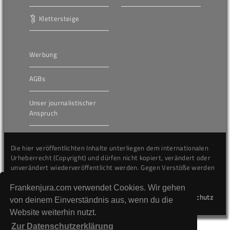
Klettersteige
Werbung
AGBs
Unser journalistischer
Anspruch
Die hier veröffentlichten Inhalte unterliegen dem internationalen
Urheberrecht (Copyright) und dürfen nicht kopiert, verändert oder
unverändert wiederveröffentlicht werden. Gegen Verstöße werden
wir auf juristischem Wege vorgehen.
Frankenjura.com verwendet Cookies. Wir gehen
Kontakt
Impressum
Datenschutz
von deinem Einverständnis aus, wenn du die
Website weiterhin nutzt.
Zur Datenschutzerklärung