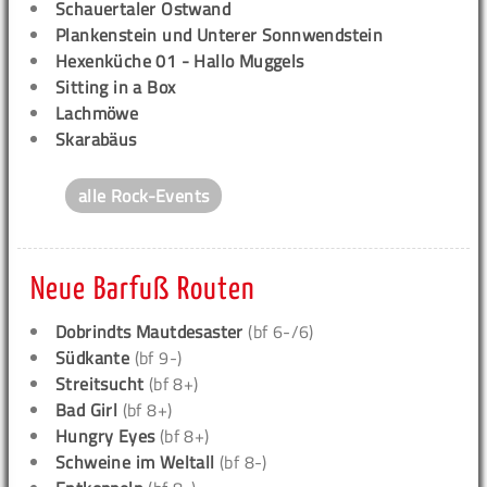
Schauertaler Ostwand
Plankenstein und Unterer Sonnwendstein
Hexenküche 01 - Hallo Muggels
Sitting in a Box
Lachmöwe
Skarabäus
alle Rock-Events
Neue Barfuß Routen
Dobrindts Mautdesaster
(bf 6-/6)
Südkante
(bf 9-)
Streitsucht
(bf 8+)
Bad Girl
(bf 8+)
Hungry Eyes
(bf 8+)
Schweine im Weltall
(bf 8-)