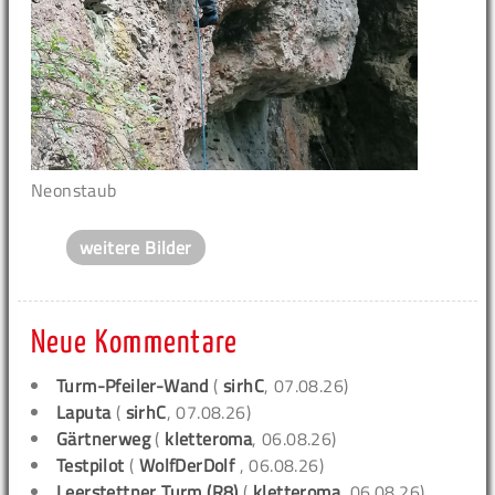
Neonstaub
weitere Bilder
Neue Kommentare
Turm-Pfeiler-Wand
(
sirhC
, 07.08.26)
Laputa
(
sirhC
, 07.08.26)
Gärtnerweg
(
kletteroma
, 06.08.26)
Testpilot
(
WolfDerDolf
, 06.08.26)
Leerstettner Turm (R8)
(
kletteroma
, 06.08.26)