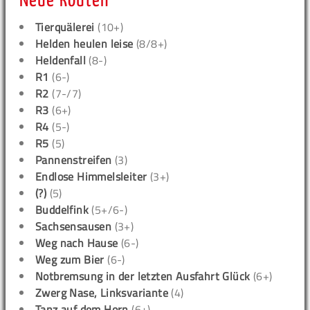
Neue Routen
Tierquälerei
(10+)
Helden heulen leise
(8/8+)
Heldenfall
(8-)
R1
(6-)
R2
(7-/7)
R3
(6+)
R4
(5-)
R5
(5)
Pannenstreifen
(3)
Endlose Himmelsleiter
(3+)
(?)
(5)
Buddelfink
(5+/6-)
Sachsensausen
(3+)
Weg nach Hause
(6-)
Weg zum Bier
(6-)
Notbremsung in der letzten Ausfahrt Glück
(6+)
Zwerg Nase, Linksvariante
(4)
Tanz auf dem Horn
(6+)