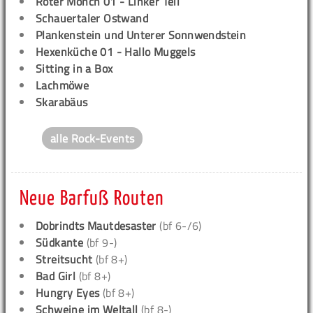
Roter Mönch 01 - Linker Teil
Schauertaler Ostwand
Plankenstein und Unterer Sonnwendstein
Hexenküche 01 - Hallo Muggels
Sitting in a Box
Lachmöwe
Skarabäus
alle Rock-Events
Neue Barfuß Routen
Dobrindts Mautdesaster
(bf 6-/6)
Südkante
(bf 9-)
Streitsucht
(bf 8+)
Bad Girl
(bf 8+)
Hungry Eyes
(bf 8+)
Schweine im Weltall
(bf 8-)