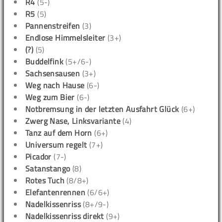
R4
(5-)
R5
(5)
Pannenstreifen
(3)
Endlose Himmelsleiter
(3+)
(?)
(5)
Buddelfink
(5+/6-)
Sachsensausen
(3+)
Weg nach Hause
(6-)
Weg zum Bier
(6-)
Notbremsung in der letzten Ausfahrt Glück
(6+)
Zwerg Nase, Linksvariante
(4)
Tanz auf dem Horn
(6+)
Universum regelt
(7+)
Picador
(7-)
Satanstango
(8)
Rotes Tuch
(8/8+)
Elefantenrennen
(6/6+)
Nadelkissenriss
(8+/9-)
Nadelkissenriss direkt
(9+)