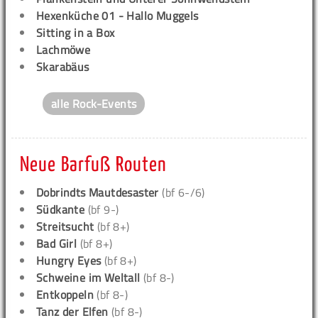
Hexenküche 01 - Hallo Muggels
Sitting in a Box
Lachmöwe
Skarabäus
alle Rock-Events
Neue Barfuß Routen
Dobrindts Mautdesaster
(bf 6-/6)
Südkante
(bf 9-)
Streitsucht
(bf 8+)
Bad Girl
(bf 8+)
Hungry Eyes
(bf 8+)
Schweine im Weltall
(bf 8-)
Entkoppeln
(bf 8-)
Tanz der Elfen
(bf 8-)