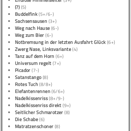
Endlose Himmelsleiter
(3+)
(?)
(5)
Buddelfink
(5+/6-)
Sachsensausen
(3+)
Weg nach Hause
(6-)
Weg zum Bier
(6-)
Notbremsung in der letzten Ausfahrt Glück
(6+)
Zwerg Nase, Linksvariante
(4)
Tanz auf dem Horn
(6+)
Universum regelt
(7+)
Picador
(7-)
Satanstango
(8)
Rotes Tuch
(8/8+)
Elefantenrennen
(6/6+)
Nadelkissenriss
(8+/9-)
Nadelkissenriss direkt
(9+)
Seitlicher Schmarotzer
(8)
Die Schabe
(6)
Matratzenschoner
(8)