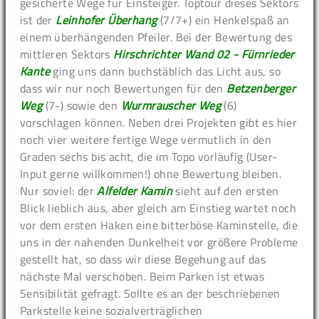
gesicherte Wege für Einsteiger. Toptour dieses Sektors
ist der
Leinhofer Überhang
(7/7+) ein Henkelspaß an
einem überhängenden Pfeiler. Bei der Bewertung des
mittleren Sektors
Hirschrichter Wand 02 - Fürnrieder
Kante
ging uns dann buchstäblich das Licht aus, so
dass wir nur noch Bewertungen für den
Betzenberger
Weg
(7-) sowie den
Wurmrauscher Weg
(6)
vorschlagen können. Neben drei Projekten gibt es hier
noch vier weitere fertige Wege vermutlich in den
Graden sechs bis acht, die im Topo vorläufig (User-
Input gerne willkommen!) ohne Bewertung bleiben.
Nur soviel: der
Alfelder Kamin
sieht auf den ersten
Blick lieblich aus, aber gleich am Einstieg wartet noch
vor dem ersten Haken eine bitterböse Kaminstelle, die
uns in der nahenden Dunkelheit vor größere Probleme
gestellt hat, so dass wir diese Begehung auf das
nächste Mal verschoben. Beim Parken ist etwas
Sensibilität gefragt. Sollte es an der beschriebenen
Parkstelle keine sozialverträglichen