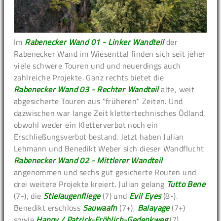
Im
Rabenecker Wand 01 - Linker Wandteil
der
Rabenecker Wand im Wiesenttal finden sich seit jeher
viele schwere Touren und und neuerdings auch
zahlreiche Projekte. Ganz rechts bietet die
Rabenecker Wand 03 - Rechter Wandteil
alte, weit
abgesicherte Touren aus "früheren" Zeiten. Und
dazwischen war lange Zeit klettertechnisches Ödland,
obwohl weder ein Kletterverbot noch ein
Erschließungsverbot bestand. Jetzt haben Julian
Lehmann und Benedikt Weber sich dieser Wandflucht
Rabenecker Wand 02 - Mittlerer Wandteil
angenommen und sechs gut gesicherte Routen und
drei weitere Projekte kreiert. Julian gelang
Tutto Bene
(7-), die
Stielaugenfliege
(7) und
Evil Eyes
(8-).
Benedikt erschloss
Sauwaafn
(7+),
Balayage
(7+)
sowie
Happy / Patrick-Fröhlich-Gedenkweg
(7).