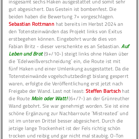
insgesamt sechs Haken ausgestattet und somit sehr
gut abgesichert. Das Gestein ist bombenfest. Die
beiden haben die Bewertung 7+ vorgeschlagen.
Sebastian Rottmann
hat bereits im Herbst 2024 an
den Totensteinwänden das Projekt links von Exitus
erstbegehen können. Eingebohrt wurde dies von
Fabian Britz - dieser verschenkte es an Sebastian.
Auf
Leben und Brot
(9+/10-) steigt links ohne Haken über
die ´Edelweißverschneidung´ ein, die Route ist mit
fünf Haken und einer Umlenkung ausgestattet. Da die
Totensteinwände vogelschutzbedingt bislang gesperrt
waren, erfolgte die Veröffentlichung erst jetzt nach
Freigabe der Wand. Last not least:
Steffen Bartsch
hat
die Route
Moin oder Watt!
(6+/7-) an der Grünreuther
Wand gebohrt. Sie war genehmigt worden. Sie ist eine
schöne Ergänzung zur Nachbarroute ´Mistreated´ und
ist im unteren Drittel besser abgesichert. Durch die
jetzige lange Trockenheit ist der Fels richtig schön
trocken und reibig und gar nicht mal staubig. O-Ton