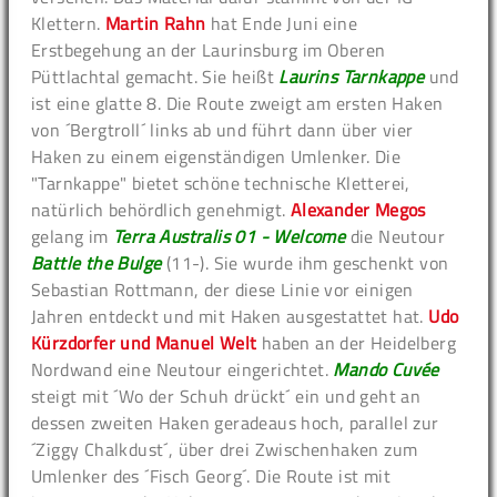
Klettern.
Martin Rahn
hat Ende Juni eine
Erstbegehung an der Laurinsburg im Oberen
Püttlachtal gemacht. Sie heißt
Laurins Tarnkappe
und
ist eine glatte 8. Die Route zweigt am ersten Haken
von ´Bergtroll´ links ab und führt dann über vier
Haken zu einem eigenständigen Umlenker. Die
"Tarnkappe" bietet schöne technische Kletterei,
natürlich behördlich genehmigt.
Alexander Megos
gelang im
Terra Australis 01 - Welcome
die Neutour
Battle the Bulge
(11-). Sie wurde ihm geschenkt von
Sebastian Rottmann, der diese Linie vor einigen
Jahren entdeckt und mit Haken ausgestattet hat.
Udo
Kürzdorfer und Manuel Welt
haben an der Heidelberg
Nordwand eine Neutour eingerichtet.
Mando Cuvée
steigt mit ´Wo der Schuh drückt´ ein und geht an
dessen zweiten Haken geradeaus hoch, parallel zur
´Ziggy Chalkdust´, über drei Zwischenhaken zum
Umlenker des ´Fisch Georg´. Die Route ist mit