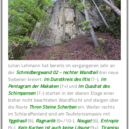
Julian Lehmann hat bereits im vergangenen Jahr an
der
Schmidbergwand 02 - rechter Wandteil
drei neue
Siebener kreiert:
Im Dunstkreis des Iltis
(7-),
Im
Pentagram der Makaken
(7+) und
Im Quadrat des
Schimpansen
(7-) starten in der oberen Etage einer
bisher nicht beachteten Wandflucht und steigen über
die Route
Thron Steine Scherben
ein. Weiter rechts
im Schlaraffenland sind am Teufelsrissmassiv mit
Yggdrasil
(9),
Ragnarök
(9+/10-),
Nougat
(6),
Entropie
(9-),
Kein Kuchen ist auch keine Lösung
(9+),
Tiramisu