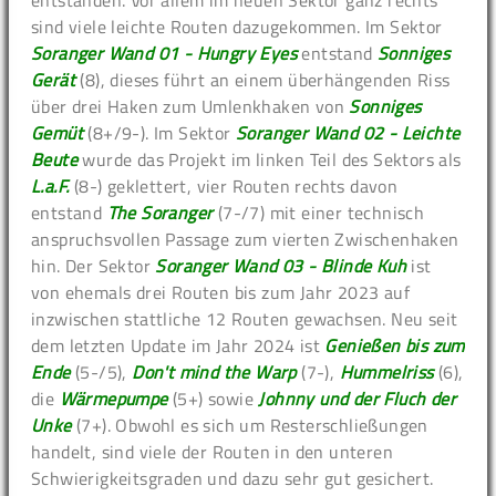
entstanden. Vor allem im neuen Sektor ganz rechts
sind viele leichte Routen dazugekommen. Im Sektor
Soranger Wand 01 - Hungry Eyes
entstand
Sonniges
Gerät
(8), dieses führt an einem überhängenden Riss
über drei Haken zum Umlenkhaken von
Sonniges
Gemüt
(8+/9-). Im Sektor
Soranger Wand 02 - Leichte
Beute
wurde das Projekt im linken Teil des Sektors als
L.a.F.
(8-) geklettert, vier Routen rechts davon
entstand
The Soranger
(7-/7) mit einer technisch
anspruchsvollen Passage zum vierten Zwischenhaken
hin. Der Sektor
Soranger Wand 03 - Blinde Kuh
ist
von ehemals drei Routen bis zum Jahr 2023 auf
inzwischen stattliche 12 Routen gewachsen. Neu seit
dem letzten Update im Jahr 2024 ist
Genießen bis zum
Ende
(5-/5),
Don't mind the Warp
(7-),
Hummelriss
(6),
die
Wärmepumpe
(5+) sowie
Johnny und der Fluch der
Unke
(7+). Obwohl es sich um Resterschließungen
handelt, sind viele der Routen in den unteren
Schwierigkeitsgraden und dazu sehr gut gesichert.