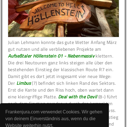
Julian Lehmann konnte das gute Wetter Anfang März
gut nutzen und alle verbliebenen Projekte am
Aufseßtaler Höllenstein 01 - Nebenmassiv
klettern.
Die drei Neutouren ganz links steigen alle über den
bestehenden Einstieg der klassischen Route R7 ein.
Damit gibt es dort jetzt insgesamt vier neue Wege:
Der
Limbus
(7) befindet sich linken Rand des Sektors.
Erst die Kante und den Riss hoch, oben wartet dann
eine kleingriffige Platte.
Deal with the Devil
(8-) führt
nach dem Einstieg geradeaus durch den kompakten
Bauch und bietet einen schönen Riss zum Abschluss.
Frankenjura.com verwendet Cookies. Wir gehen
Das
Kuriositätenkabinett
(7) zweigt nach dem Einstieg
von deinem Einverständnis aus, wenn du die
kurz nach rechts zu einem Zwischenhaken am Band
Website weiterhin nutzt.