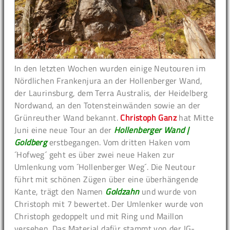
In den letzten Wochen wurden einige Neutouren im
Nördlichen Frankenjura an der Hollenberger Wand,
der Laurinsburg, dem Terra Australis, der Heidelberg
Nordwand, an den Totensteinwänden sowie an der
Grünreuther Wand bekannt.
Christoph Ganz
hat Mitte
Juni eine neue Tour an der
Hollenberger Wand |
Goldberg
erstbegangen. Vom dritten Haken vom
´Hofweg´ geht es über zwei neue Haken zur
Umlenkung vom ´Hollenberger Weg´. Die Neutour
führt mit schönen Zügen über eine überhängende
Kante, trägt den Namen
Goldzahn
und wurde von
Christoph mit 7 bewertet. Der Umlenker wurde von
Christoph gedoppelt und mit Ring und Maillon
versehen. Das Material dafür stammt von der IG-