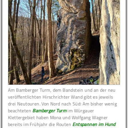
Am Bamberger Turm, dem Bandstein und an der neu
veröffentlichten Hirschrichter Wand gibt es jeweils
drei Neutouren. Von Nord nach Süd: Am bisher wenig
beachteten
Bamberger Turm
im Würgauer
Klettergebiet haben Mona und Wolfgang Wagner
bereits im Frühjahr die Routen
Entspannen im Hund