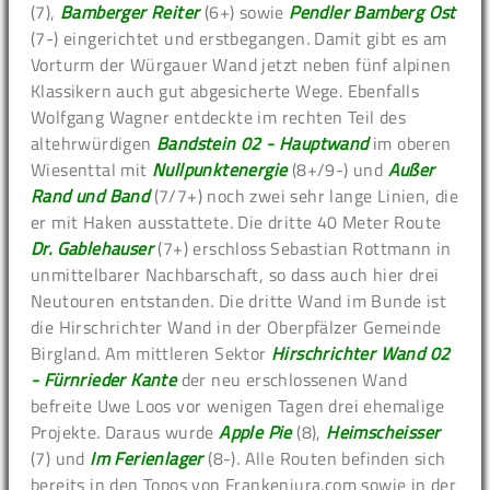
(7),
Bamberger Reiter
(6+) sowie
Pendler Bamberg Ost
(7-) eingerichtet und erstbegangen. Damit gibt es am
Vorturm der Würgauer Wand jetzt neben fünf alpinen
Klassikern auch gut abgesicherte Wege. Ebenfalls
Wolfgang Wagner entdeckte im rechten Teil des
altehrwürdigen
Bandstein 02 - Hauptwand
im oberen
Wiesenttal mit
Nullpunktenergie
(8+/9-) und
Außer
Rand und Band
(7/7+) noch zwei sehr lange Linien, die
er mit Haken ausstattete. Die dritte 40 Meter Route
Dr. Gablehauser
(7+) erschloss Sebastian Rottmann in
unmittelbarer Nachbarschaft, so dass auch hier drei
Neutouren entstanden. Die dritte Wand im Bunde ist
die Hirschrichter Wand in der Oberpfälzer Gemeinde
Birgland. Am mittleren Sektor
Hirschrichter Wand 02
- Fürnrieder Kante
der neu erschlossenen Wand
befreite Uwe Loos vor wenigen Tagen drei ehemalige
Projekte. Daraus wurde
Apple Pie
(8),
Heimscheisser
(7) und
Im Ferienlager
(8-). Alle Routen befinden sich
bereits in den Topos von Frankenjura.com sowie in der