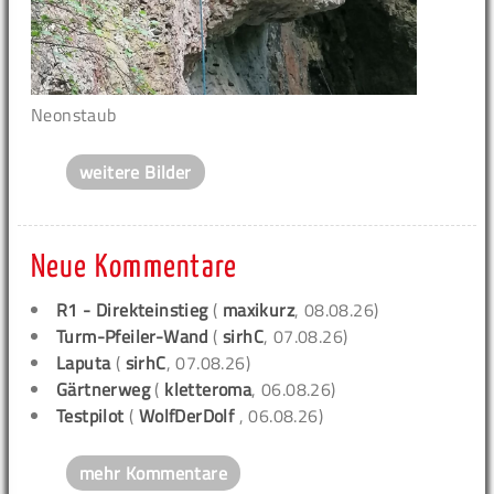
Neonstaub
weitere Bilder
Neue Kommentare
R1 - Direkteinstieg
(
maxikurz
, 08.08.26)
Turm-Pfeiler-Wand
(
sirhC
, 07.08.26)
Laputa
(
sirhC
, 07.08.26)
Gärtnerweg
(
kletteroma
, 06.08.26)
Testpilot
(
WolfDerDolf
, 06.08.26)
mehr Kommentare