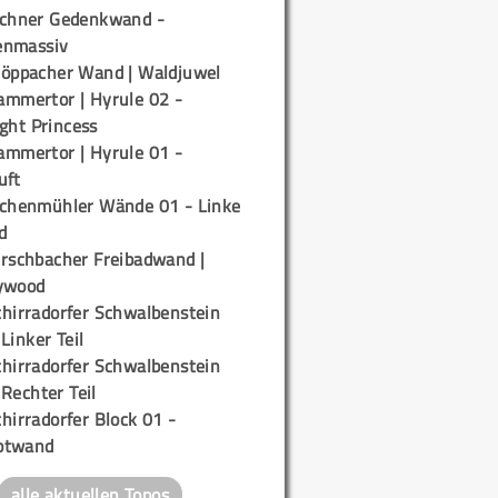
ichner Gedenkwand -
enmassiv
töppacher Wand | Waldjuwel
ammertor | Hyrule 02 -
ight Princess
ammertor | Hyrule 01 -
uft
ichenmühler Wände 01 - Linke
d
irschbacher Freibadwand |
ywood
chirradorfer Schwalbenstein
 Linker Teil
chirradorfer Schwalbenstein
 Rechter Teil
hirradorfer Block 01 -
ptwand
alle aktuellen Topos