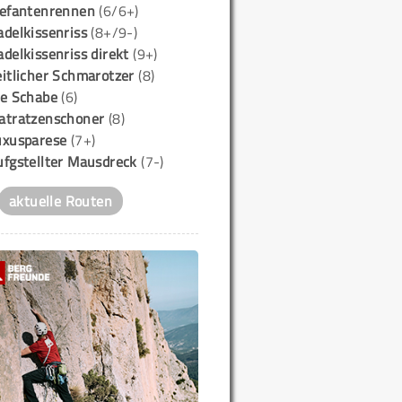
lefantenrennen
(6/6+)
delkissenriss
(8+/9-)
delkissenriss direkt
(9+)
itlicher Schmarotzer
(8)
ie Schabe
(6)
atratzenschoner
(8)
uxusparese
(7+)
ufgstellter Mausdreck
(7-)
aktuelle Routen