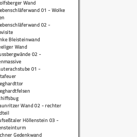
olfsberger Wand
iebenschläferwand 01 - Wolke
en
iebenschläferwand 02 -
pvisite
inke Bleisteinwand
eeliger Wand
ussbergwände 02 -
enmassive
auterachstube 01 -
tafeuer
ieghardttor
ieghardtfelsen
chiffsbug
aunritzer Wand 02 - rechter
teil
fseßtaler Höllenstein 03 -
ensteinturm
ichner Gedenkwand