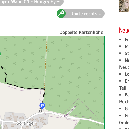
anger Wand 01 - Hungry Eyes
Route rechts »
Neu
Doppelte Kartenhöhe
F
Ri
S
N
Neud
L
E
Teil
B
Buch
G
G
Ged