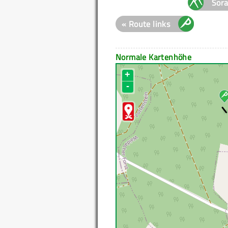
Sor
« Route links
Normale Kartenhöhe
+
-