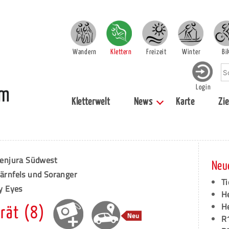
Wandern
Klettern
Freizeit
Winter
Bi
Login
Kletterwelt
News
Karte
Zie
enjura Südwest
Neu
Bärnfels und Soranger
Ti
y Eyes
H
H
rät (8)
R