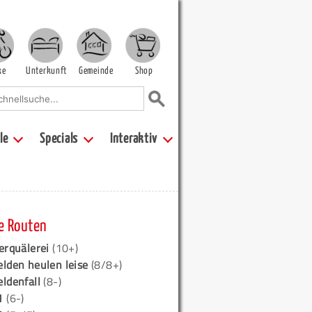
ke
Unterkunft
Gemeinde
Shop
le
Specials
Interaktiv
e Routen
erquälerei
(10+)
elden heulen leise
(8/8+)
eldenfall
(8-)
1
(6-)