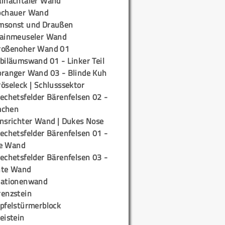
ainachtaler Wand
ochauer Wand
msonst und Draußen
rainmeuseler Wand
roßenoher Wand 01
biläumswand 01 - Linker Teil
oranger Wand 03 - Blinde Kuh
öseleck | Schlusssektor
echetsfelder Bärenfelsen 02 -
mchen
insrichter Wand | Dukes Nose
echetsfelder Bärenfelsen 01 -
e Wand
echetsfelder Bärenfelsen 03 -
hte Wand
tationenwand
renzstein
ipfelstürmerblock
eistein