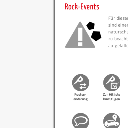
Rock-Events
Für diese
sind eine
naturschu
zu beacht
aufgefall
Routen-
Zur Hitliste
änderung
hinzufügen