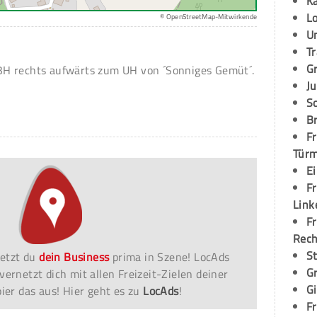
K
L
© OpenStreetMap-Mitwirkende
U
T
G
H rechts aufwärts zum UH von ´Sonniges Gemüt´.
Ju
S
Br
Fr
Tür
E
Fr
Link
Fr
Rec
S
etzt du
dein Business
prima in Szene! LocAds
G
vernetzt dich mit allen Freizeit-Zielen deiner
G
er das aus! Hier geht es zu
LocAds
!
Fr