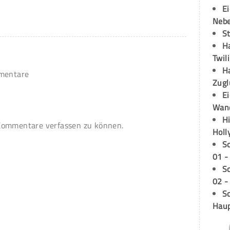
E
Neb
S
H
Twil
H
mmentare
Zugl
E
Wan
H
ommentare verfassen zu können.
Holl
S
01 -
S
02 -
Sc
Hau