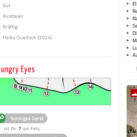
E
Gut
Na
Ausdauer
Na
Se
Kräftig
D
Heiko Queitsch (2024)
M
L
A
Hungry Eyes
Sonniges Gerät
ist Nr.
7
am Fels