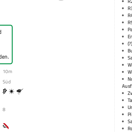
R
R
R
R
P
d
E
(?
B
den.
S
W
10m
W
N
Süd
Ausf
Z
T
U
8
P
S
R