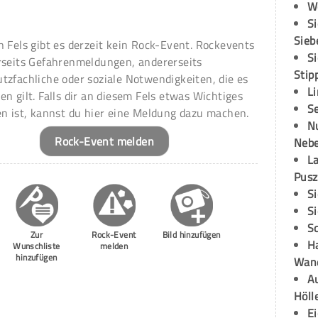
W
S
Sieb
n Fels gibt es derzeit kein Rock-Event. Rockevents
S
rseits Gefahrenmeldungen, andererseits
Stip
tzfachliche oder soziale Notwendigkeiten, die es
L
en gilt. Falls dir an diesem Fels etwas Wichtiges
S
en ist, kannst du hier eine Meldung dazu machen.
N
Rock-Event melden
Neb
L
Pusz
S
S
S
Zur
Rock-Event
Bild hinzufügen
H
Wunschliste
melden
hinzufügen
Wand
Au
Höll
E