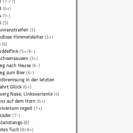
2
(7-/7)
3
(6+)
4
(5-)
5
(5)
annenstreifen
(3)
ndlose Himmelsleiter
(3+)
)
(5)
uddelfink
(5+/6-)
achsensausen
(3+)
eg nach Hause
(6-)
eg zum Bier
(6-)
otbremsung in der letzten
ahrt Glück
(6+)
werg Nase, Linksvariante
(4)
anz auf dem Horn
(6+)
niversum regelt
(7+)
icador
(7-)
atanstango
(8)
otes Tuch
(8/8+)