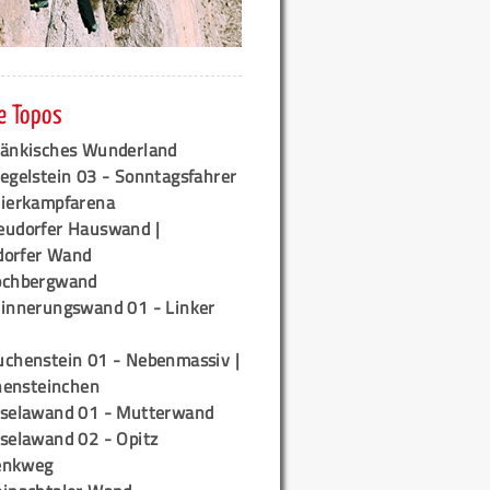
e Topos
ränkisches Wunderland
egelstein 03 - Sonntagsfahrer
tierkampfarena
eudorfer Hauswand |
orfer Wand
ochbergwand
rinnerungswand 01 - Linker
uchenstein 01 - Nebenmassiv |
ensteinchen
iselawand 01 - Mutterwand
iselawand 02 - Opitz
enkweg