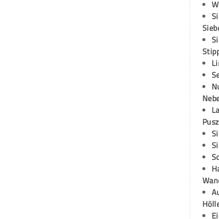
W
S
Sieb
S
Stip
L
S
N
Neb
L
Pusz
S
S
S
H
Wand
Au
Höll
E