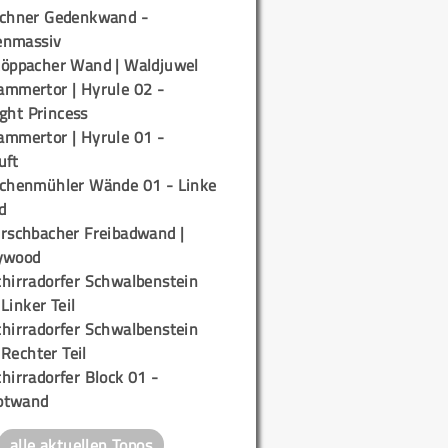
ichner Gedenkwand -
enmassiv
töppacher Wand | Waldjuwel
ammertor | Hyrule 02 -
ight Princess
ammertor | Hyrule 01 -
uft
ichenmühler Wände 01 - Linke
d
irschbacher Freibadwand |
ywood
chirradorfer Schwalbenstein
 Linker Teil
chirradorfer Schwalbenstein
 Rechter Teil
hirradorfer Block 01 -
ptwand
alle aktuellen Topos