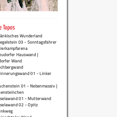
e Topos
ränkisches Wunderland
egelstein 03 - Sonntagsfahrer
tierkampfarena
eudorfer Hauswand |
orfer Wand
ochbergwand
rinnerungswand 01 - Linker
uchenstein 01 - Nebenmassiv |
ensteinchen
iselawand 01 - Mutterwand
iselawand 02 - Opitz
enkweg