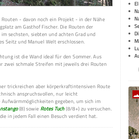
E
Na
Na
 Routen - davon noch ein Projekt - in der Nähe
Se
platz am Gasthof Fischer. Die Routen der
D
im sechsten, siebten und achten Grad und
M
es Seitz und Manuel Welt erschlossen.
L
A
chtung ist die Wand ideal für den Sommer. Aus
 zwei schmale Streifen mit jeweils drei Routen
ner trickreichen aber körperkraftintensiven Route
chnisch anspruchsvollen, nur leicht
e Aufwärmmöglichkeiten gegeben, um sich im
nstango
(8) sowie
Rotes Tuch
(8/8+) zu versuchen.
ie in jedem Fall einen Besuch verdient hat.