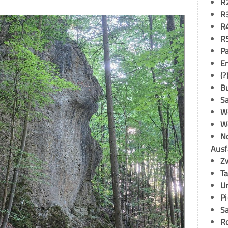
R
R
R
R
P
E
(?
B
S
W
W
N
Ausf
Z
T
U
P
S
R