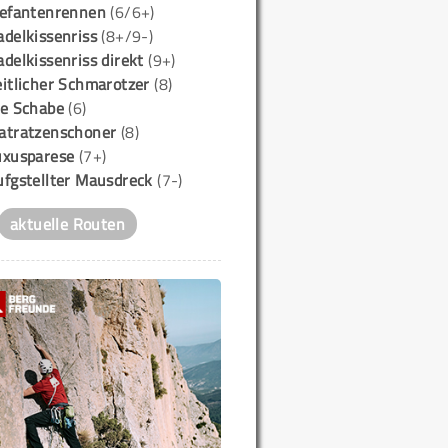
lefantenrennen
(6/6+)
delkissenriss
(8+/9-)
delkissenriss direkt
(9+)
itlicher Schmarotzer
(8)
ie Schabe
(6)
atratzenschoner
(8)
uxusparese
(7+)
ufgstellter Mausdreck
(7-)
aktuelle Routen