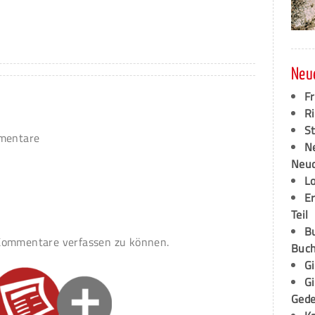
Neu
F
Ri
S
mmentare
N
Neud
L
E
Teil
B
ommentare verfassen zu können.
Buch
G
G
Ged