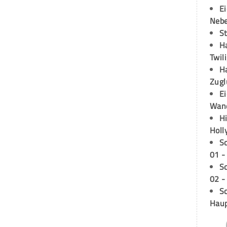
E
Neb
S
H
Twil
H
Zugl
E
Wan
H
Holl
S
01 -
S
02 -
Sc
Hau