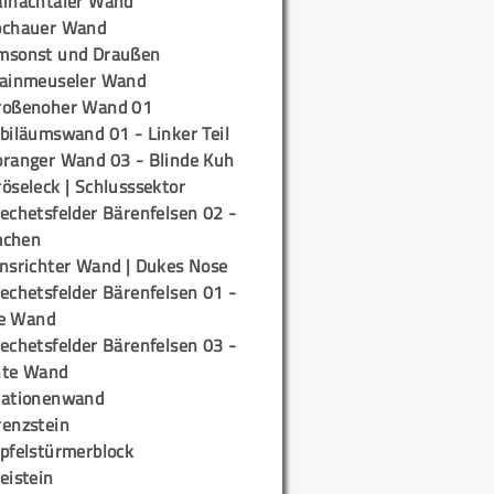
ainachtaler Wand
ochauer Wand
msonst und Draußen
rainmeuseler Wand
roßenoher Wand 01
biläumswand 01 - Linker Teil
oranger Wand 03 - Blinde Kuh
öseleck | Schlusssektor
echetsfelder Bärenfelsen 02 -
mchen
insrichter Wand | Dukes Nose
echetsfelder Bärenfelsen 01 -
e Wand
echetsfelder Bärenfelsen 03 -
hte Wand
tationenwand
renzstein
ipfelstürmerblock
eistein