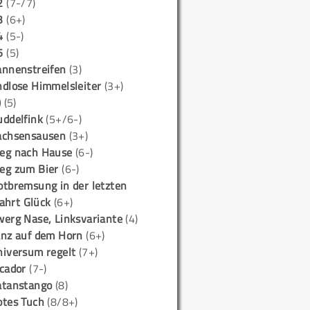
2
(7-/7)
3
(6+)
4
(5-)
5
(5)
annenstreifen
(3)
ndlose Himmelsleiter
(3+)
)
(5)
uddelfink
(5+/6-)
achsensausen
(3+)
eg nach Hause
(6-)
eg zum Bier
(6-)
otbremsung in der letzten
ahrt Glück
(6+)
werg Nase, Linksvariante
(4)
anz auf dem Horn
(6+)
niversum regelt
(7+)
icador
(7-)
atanstango
(8)
otes Tuch
(8/8+)