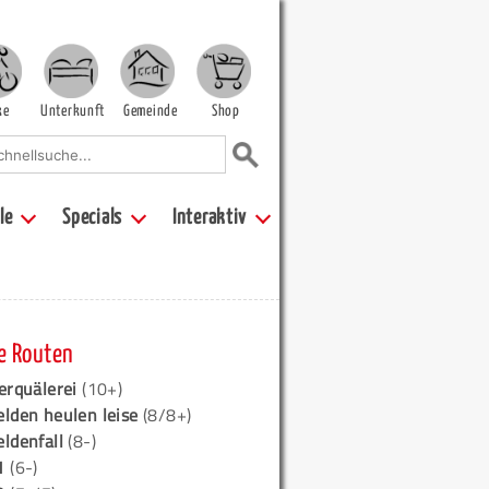
ke
Unterkunft
Gemeinde
Shop
le
Specials
Interaktiv
e Routen
erquälerei
(10+)
elden heulen leise
(8/8+)
eldenfall
(8-)
1
(6-)