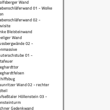
olfsberger Wand
iebenschläferwand 01 - Wolke
en
iebenschläferwand 02 -
pvisite
inke Bleisteinwand
eeliger Wand
ussbergwände 02 -
enmassive
auterachstube 01 -
tafeuer
ieghardttor
ieghardtfelsen
chiffsbug
aunritzer Wand 02 - rechter
teil
fseßtaler Höllenstein 03 -
ensteinturm
ichner Gedenkwand