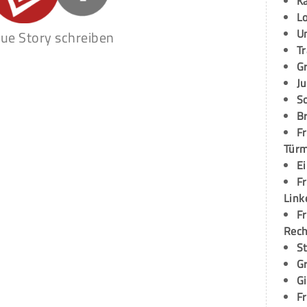
K
L
U
ue Story schreiben
T
G
Ju
S
Br
Fr
Tür
E
Fr
Link
Fr
Rec
S
G
G
Fr