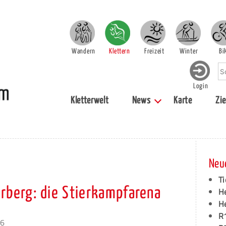
Wandern
Klettern
Freizeit
Winter
Bi
Login
Kletterwelt
News
Karte
Zie
Neu
Ti
erberg: die Stierkampfarena
H
H
R
26