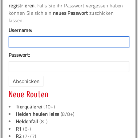
registrieren
. Falls Sie ihr Passwort vergessen haben
können Sie sich ein
neues Passwort
zuschicken
lassen.
Username:
Passwort:
Neue Routen
Tierquälerei
(10+)
Helden heulen leise
(8/8+)
Heldenfall
(8-)
R1
(6-)
R2
(7-/7)