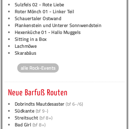
Sulzfels 02 - Rote Liebe
Roter Mönch 01 - Linker Teil
Schauertaler Ostwand
Plankenstein und Unterer Sonnwendstein
Hexenküche 01 - Hallo Muggels
Sitting in a Box
Lachmöwe
Skarabäus
alle Rock-Events
Neue Barfuß Routen
Dobrindts Mautdesaster
(bf 6-/6)
Südkante
(bf 9-)
Streitsucht
(bf 8+)
Bad Girl
(bf 8+)