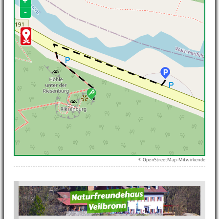
+
-
© OpenStreetMap-Mitwirkende