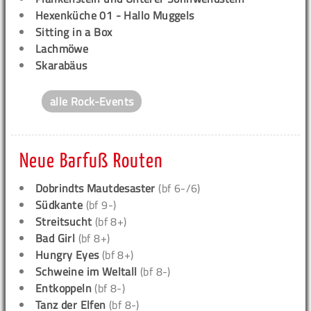
Hexenküche 01 - Hallo Muggels
Sitting in a Box
Lachmöwe
Skarabäus
alle Rock-Events
Neue Barfuß Routen
Dobrindts Mautdesaster
(bf 6-/6)
Südkante
(bf 9-)
Streitsucht
(bf 8+)
Bad Girl
(bf 8+)
Hungry Eyes
(bf 8+)
Schweine im Weltall
(bf 8-)
Entkoppeln
(bf 8-)
Tanz der Elfen
(bf 8-)