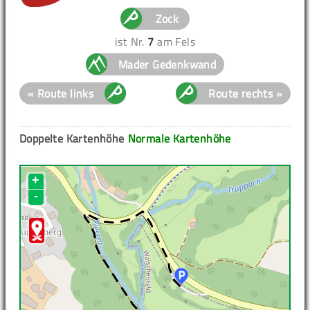
Zock
ist Nr.
7
am Fels
Mader Gedenkwand
« Route links
Route rechts »
Doppelte Kartenhöhe
Normale Kartenhöhe
+
-