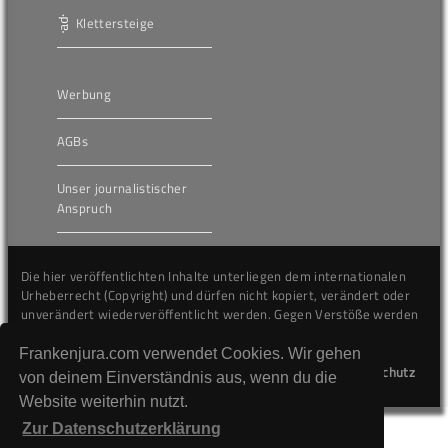
Klettersteige
Werbung
AGBs
Unser journalistischer
Anspruch
Die hier veröffentlichten Inhalte unterliegen dem internationalen
Urheberrecht (Copyright) und dürfen nicht kopiert, verändert oder
unverändert wiederveröffentlicht werden. Gegen Verstöße werden
wir auf juristischem Wege vorgehen.
Frankenjura.com verwendet Cookies. Wir gehen
Kontakt
Impressum
Datenschutz
von deinem Einverständnis aus, wenn du die
Website weiterhin nutzt.
Zur Datenschutzerklärung