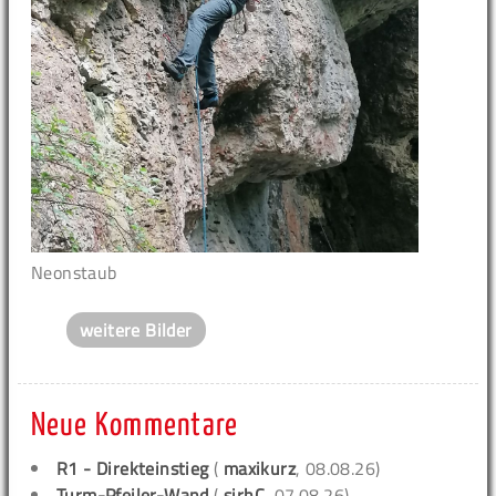
Neonstaub
weitere Bilder
Neue Kommentare
R1 - Direkteinstieg
(
maxikurz
, 08.08.26)
Turm-Pfeiler-Wand
(
sirhC
, 07.08.26)