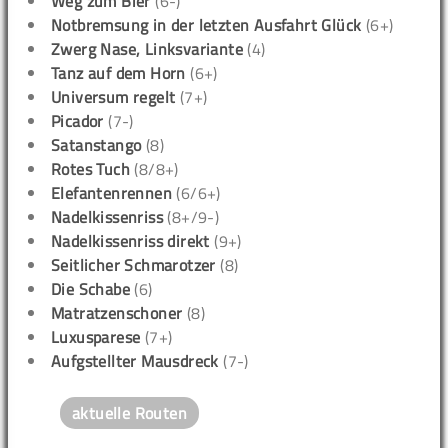
Weg zum Bier
(6-)
Notbremsung in der letzten Ausfahrt Glück
(6+)
Zwerg Nase, Linksvariante
(4)
Tanz auf dem Horn
(6+)
Universum regelt
(7+)
Picador
(7-)
Satanstango
(8)
Rotes Tuch
(8/8+)
Elefantenrennen
(6/6+)
Nadelkissenriss
(8+/9-)
Nadelkissenriss direkt
(9+)
Seitlicher Schmarotzer
(8)
Die Schabe
(6)
Matratzenschoner
(8)
Luxusparese
(7+)
Aufgstellter Mausdreck
(7-)
aktuelle Routen