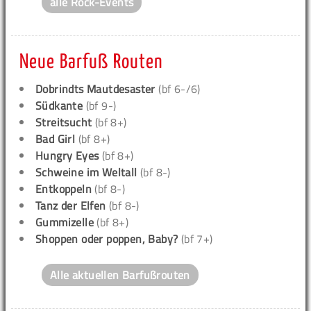
alle Rock-Events
Neue Barfuß Routen
Dobrindts Mautdesaster
(bf 6-/6)
Südkante
(bf 9-)
Streitsucht
(bf 8+)
Bad Girl
(bf 8+)
Hungry Eyes
(bf 8+)
Schweine im Weltall
(bf 8-)
Entkoppeln
(bf 8-)
Tanz der Elfen
(bf 8-)
Gummizelle
(bf 8+)
Shoppen oder poppen, Baby?
(bf 7+)
Alle aktuellen Barfußrouten