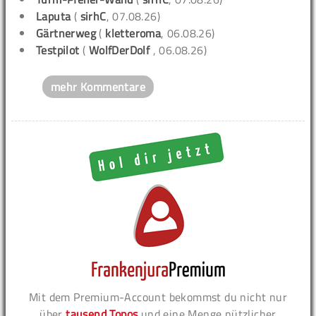
Laputa
(
sirhC
, 07.08.26)
Gärtnerweg
(
kletteroma
, 06.08.26)
Testpilot
(
WolfDerDolf
, 06.08.26)
mehr Kommentare
Mit dem Premium-Account bekommst du nicht nur
über
tausend Topos
und eine Menge nützlicher