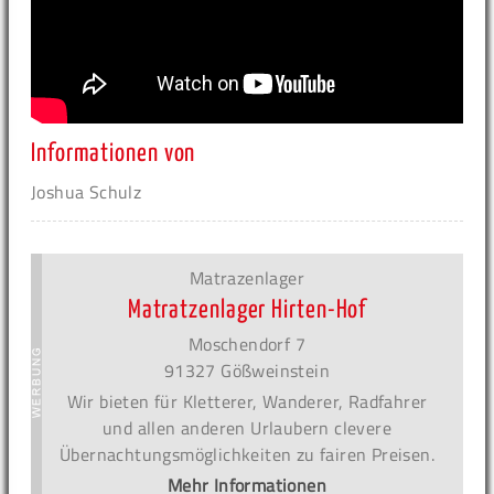
Informationen von
Joshua Schulz
Matrazenlager
Matratzenlager Hirten-Hof
Moschendorf 7
91327 Gößweinstein
Wir bieten für Kletterer, Wanderer, Radfahrer
und allen anderen Urlaubern clevere
Übernachtungsmöglichkeiten zu fairen Preisen.
Mehr Informationen