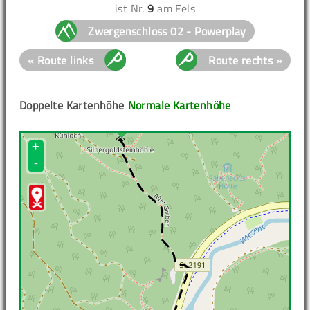
ist Nr.
9
am Fels
Zwergenschloss 02 - Powerplay
« Route links
Route rechts »
Doppelte Kartenhöhe
Normale Kartenhöhe
+
-