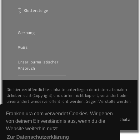
Klettersteige
Werbung
AGBs
Unser journalistischer
Anspruch
Die hier veröffentlichten Inhalte unterliegen dem internationalen
Urheberrecht (Copyright) und dürfen nicht kopiert, verändert oder
unverändert wiederveröffentlicht werden. Gegen Verstöße werden
wir auf juristischem Wege vorgehen.
Frankenjura.com verwendet Cookies. Wir gehen
Kontakt
Impressum
Datenschutz
von deinem Einverständnis aus, wenn du die
Website weiterhin nutzt.
Zur Datenschutzerklärung