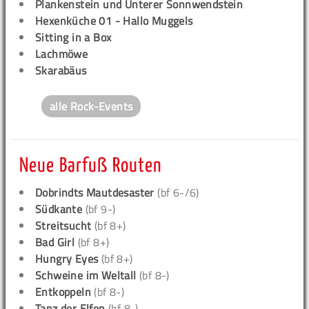
Plankenstein und Unterer Sonnwendstein
Hexenküche 01 - Hallo Muggels
Sitting in a Box
Lachmöwe
Skarabäus
alle Rock-Events
Neue Barfuß Routen
Dobrindts Mautdesaster
(bf 6-/6)
Südkante
(bf 9-)
Streitsucht
(bf 8+)
Bad Girl
(bf 8+)
Hungry Eyes
(bf 8+)
Schweine im Weltall
(bf 8-)
Entkoppeln
(bf 8-)
Tanz der Elfen
(bf 8-)